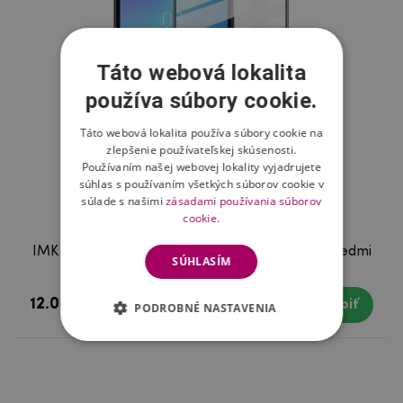
Táto webová lokalita
používa súbory cookie.
Táto webová lokalita používa súbory cookie na
zlepšenie používateľskej skúsenosti.
Používaním našej webovej lokality vyjadrujete
súhlas s používaním všetkých súborov cookie v
súlade s našimi
zásadami používania súborov
cookie.
IMK celoplošné tvrdené sklo na mobil Xiaomi Redmi
SÚHLASÍM
7A
12.08 €
Skladom
Kúpiť
PODROBNÉ NASTAVENIA