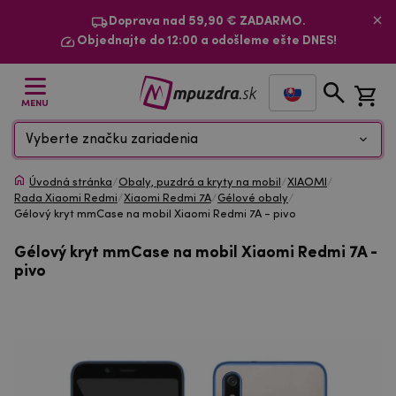
Doprava nad 59,90 € ZADARMO.
Objednajte do 12:00 a odošleme ešte DNES!
MENU
Vyberte značku zariadenia
Úvodná stránka
/
Obaly, puzdrá a kryty na mobil
/
XIAOMI
/
Rada Xiaomi Redmi
/
Xiaomi Redmi 7A
/
Gélové obaly
/
Gélový kryt mmCase na mobil Xiaomi Redmi 7A - pivo
Gélový kryt mmCase na mobil Xiaomi Redmi 7A -
pivo