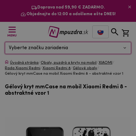
Doprava nad 59,90 € ZADARMO.
Objednajte do 12:00 a odošleme ešte DNES!
MENU
Vyberte značku zariadenia
Úvodná stránka
/
Obaly, puzdrá a kryty na mobil
/
XIAOMI
/
Rada Xiaomi Redmi
/
Xiaomi Redmi 8
/
Gélové obaly
/
Gélový kryt mmCase na mobil Xiaomi Redmi 8 - abstraktné vzor 1
Gélový kryt mmCase na mobil Xiaomi Redmi 8 -
abstraktné vzor 1