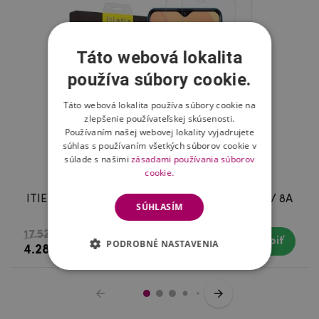
Táto webová lokalita
používa súbory cookie.
Táto webová lokalita používa súbory cookie na
zlepšenie používateľskej skúsenosti.
Používaním našej webovej lokality vyjadrujete
súhlas s používaním všetkých súborov cookie v
súlade s našimi
zásadami používania súborov
cookie.
ITIETIE tvrdené sklo pre mobil Xiaomi Redmi 8 / 8A
SÚHLASÍM
- 2ks
17.52 €
Kúpiť
Skladom
PODROBNÉ NASTAVENIA
4.28 €