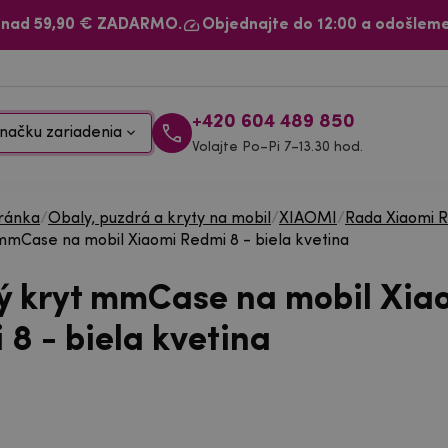
 nad 59,90 € ZADARMO.
Objednajte do 12:00 a odošleme
+420 604 489 850
načku zariadenia
Volajte Po–Pi 7–13.30 hod.
ránka
/
Obaly, puzdrá a kryty na mobil
/
XIAOMI
/
Rada Xiaomi 
mmCase na mobil Xiaomi Redmi 8 - biela kvetina
ý kryt mmCase na mobil Xia
8 - biela kvetina