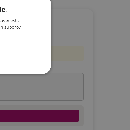
ie.
kúsenosti.
ch súborov