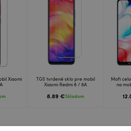
bil Xiaomi
TGS tvrdené sklo pre mobil
Mofi celo
8A
Xiaomi Redmi 8 / 8A
na mob
8.89 €
12
dom
Skladom