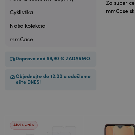
Za super ce
mmCase skve
Cyklistika
Naša kolekcia
mmCase
Doprava nad 59,90 € ZADARMO.
Objednajte do 12:00 a odošleme
ešte DNES!
Akcie -76%