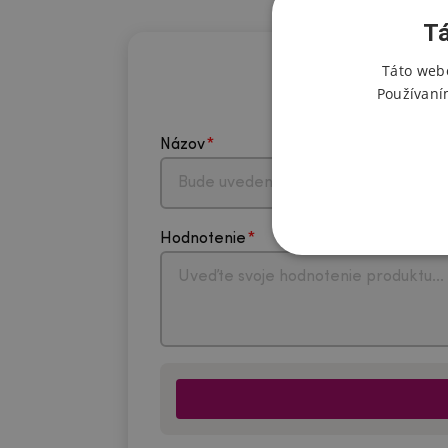
Tá
Táto webo
Používaní
Názov
Hodnotenie