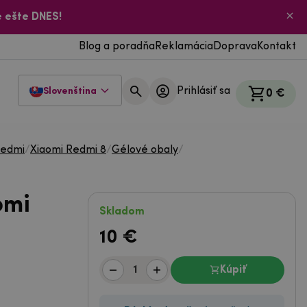
 ešte DNES!
Blog a poradňa
Reklamácia
Doprava
Kontakt
Prihlásiť sa
Slovenština
0 €
Redmi
/
Xiaomi Redmi 8
/
Gélové obaly
/
omi
Skladom
10
€
Kúpiť