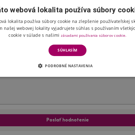
to webová lokalita používa súbory cook
vá lokalita používa súbory cookie na zlepšenie používateľskej s
Hodnotenie produktu
m našej webovej lokality vyjadrujete súhlas s používaním všetký
cookie v súlade s našimi
zásadami používania súborov cookie.
Vyberte počet hviezdičiek
SÚHLASÍM
PODROBNÉ NASTAVENIA
Poslať hodnotenie