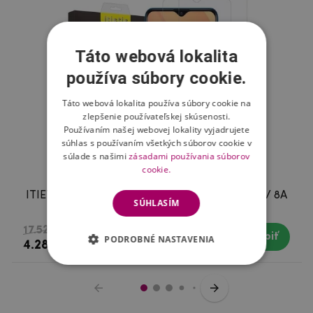
Táto webová lokalita
používa súbory cookie.
Táto webová lokalita používa súbory cookie na
zlepšenie používateľskej skúsenosti.
Používaním našej webovej lokality vyjadrujete
súhlas s používaním všetkých súborov cookie v
súlade s našimi
zásadami používania súborov
cookie.
ITIETIE tvrdené sklo pre mobil Xiaomi Redmi 8 / 8A
SÚHLASÍM
- 2ks
17.52 €
Kúpiť
Skladom
PODROBNÉ NASTAVENIA
4.28 €