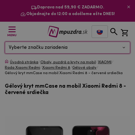
Doprava nad 59,90 € ZADARMO.
Objednajte do 12:00 a odošleme ešte DNES!
MENU
Vyberte značku zariadenia
Úvodná stránka
/
Obaly, puzdrá a kryty na mobil
/
XIAOMI
/
Rada Xiaomi Redmi
/
Xiaomi Redmi 8
/
Gélové obaly
/
Gélový kryt mmCase na mobil Xiaomi Redmi 8 - červené srdiečka
Gélový kryt mmCase na mobil Xiaomi Redmi 8 -
červené srdiečka