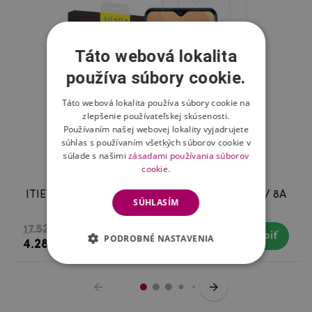
Táto webová lokalita
používa súbory cookie.
Táto webová lokalita používa súbory cookie na
zlepšenie používateľskej skúsenosti.
Používaním našej webovej lokality vyjadrujete
súhlas s používaním všetkých súborov cookie v
súlade s našimi
zásadami používania súborov
cookie.
ITIETIE tvrdené sklo pre mobil Xiaomi Redmi 8 / 8A
SÚHLASÍM
- 2ks
17.52 €
Kúpiť
Skladom
PODROBNÉ NASTAVENIA
4.28 €