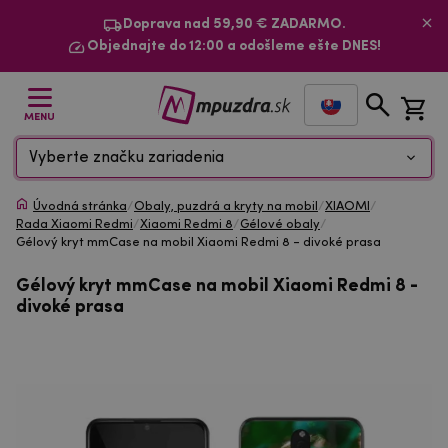
Doprava nad 59,90 € ZADARMO.
Objednajte do 12:00 a odošleme ešte DNES!
MENU
Vyberte značku zariadenia
Úvodná stránka
/
Obaly, puzdrá a kryty na mobil
/
XIAOMI
/
Rada Xiaomi Redmi
/
Xiaomi Redmi 8
/
Gélové obaly
/
Gélový kryt mmCase na mobil Xiaomi Redmi 8 - divoké prasa
Gélový kryt mmCase na mobil Xiaomi Redmi 8 -
divoké prasa