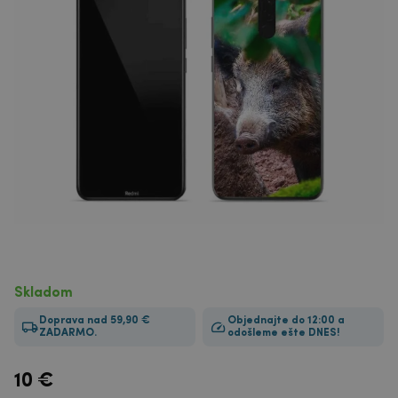
Skladom
Doprava nad 59,90 €
Objednajte do 12:00 a
ZADARMO.
odošleme ešte DNES!
10
€