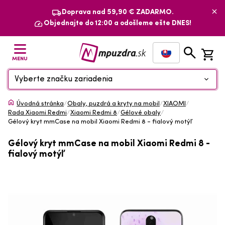
Doprava nad 59,90 € ZADARMO.
Objednajte do 12:00 a odošleme ešte DNES!
MENU
Vyberte značku zariadenia
Úvodná stránka
/
Obaly, puzdrá a kryty na mobil
/
XIAOMI
/
Rada Xiaomi Redmi
/
Xiaomi Redmi 8
/
Gélové obaly
/
Gélový kryt mmCase na mobil Xiaomi Redmi 8 - fialový motýľ
Gélový kryt mmCase na mobil Xiaomi Redmi 8 -
fialový motýľ