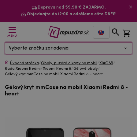
Doprava nad 59,90 € ZADARMO.
Objednajte do 12:00 a odošleme ešte DNES!
MENU
Vyberte značku zariadenia
Úvodná stránka
/
Obaly, puzdrá a kryty na mobil
/
XIAOMI
/
Rada Xiaomi Redmi
/
Xiaomi Redmi 8
/
Gélové obaly
/
Gélový kryt mmCase na mobil Xiaomi Redmi 8 - heart
Gélový kryt mmCase na mobil Xiaomi Redmi 8 -
heart