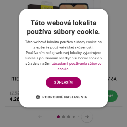
Táto webová lokalita
používa súbory cookie.
Táto webová lokalita používa súbory cookie na
zlepšenie používateľskej skúsenosti.
Používaním našej webovej lokality vyjadrujete
súhlas s používaním všetkých súborov cookie v
súlade s našimi
zásadami používania súborov
cookie.
ITIETIE tvrdené sklo pre mobil Xiaomi Redmi 8 / 8A
SÚHLASÍM
- 2ks
17.52 €
Kúpiť
Skladom
PODROBNÉ NASTAVENIA
4.28 €