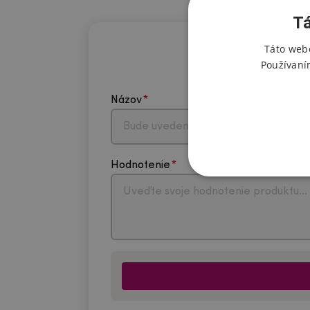
Tá
Táto webo
Používaní
Názov
Hodnotenie