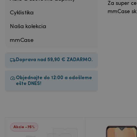
Za super ce
mmCase skve
Cyklistika
Naša kolekcia
mmCase
Doprava nad 59,90 € ZADARMO.
Objednajte do 12:00 a odošleme
ešte DNES!
Akcie -76%