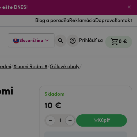
 ešte DNES!
Blog a poradňa
Reklamácia
Doprava
Kontakt
Prihlásiť sa
Slovenština
0 €
Redmi
/
Xiaomi Redmi 8
/
Gélové obaly
/
omi
Skladom
10
€
Kúpiť