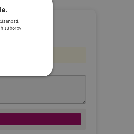
ie.
kúsenosti.
ch súborov