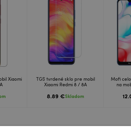
bil Xiaomi
TGS tvrdené sklo pre mobil
Mofi celo
8A
Xiaomi Redmi 8 / 8A
na mob
8.89 €
12
dom
Skladom