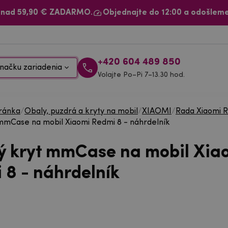
 nad 59,90 € ZADARMO.
Objednajte do 12:00 a odošleme
+420 604 489 850
načku zariadenia
Volajte Po–Pi 7–13.30 hod.
ránka
/
Obaly, puzdrá a kryty na mobil
/
XIAOMI
/
Rada Xiaomi 
mmCase na mobil Xiaomi Redmi 8 - náhrdelník
ý kryt mmCase na mobil Xia
 8 - náhrdelník