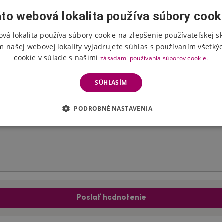
to webová lokalita používa súbory cook
vá lokalita používa súbory cookie na zlepšenie používateľskej s
Hodnotenie produktu
m našej webovej lokality vyjadrujete súhlas s používaním všetký
cookie v súlade s našimi
zásadami používania súborov cookie.
Vyberte počet hviezdičiek
SÚHLASÍM
PODROBNÉ NASTAVENIA
Poslať hodnotenie