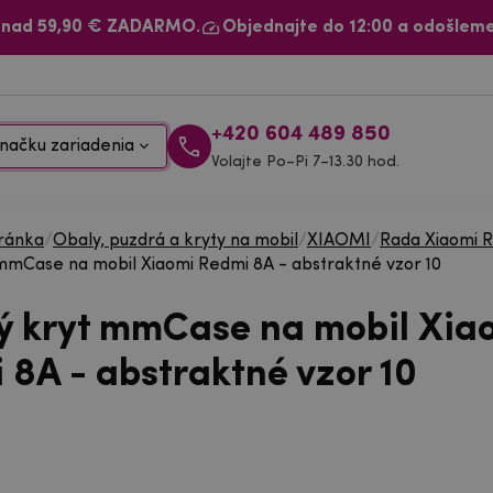
 nad 59,90 € ZADARMO.
Objednajte do 12:00 a odošleme
+420 604 489 850
načku zariadenia
Volajte Po–Pi 7–13.30 hod.
ránka
/
Obaly, puzdrá a kryty na mobil
/
XIAOMI
/
Rada Xiaomi 
mmCase na mobil Xiaomi Redmi 8A - abstraktné vzor 10
ý kryt mmCase na mobil Xia
 8A - abstraktné vzor 10