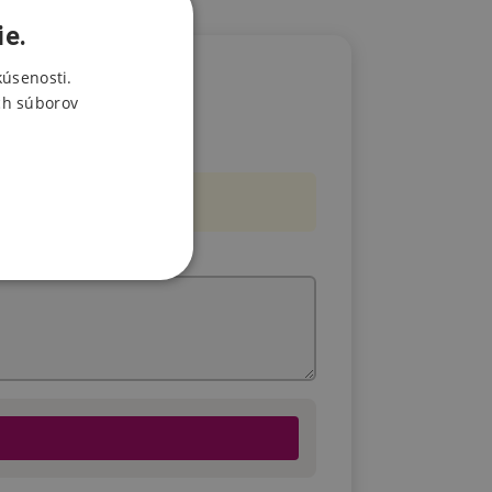
ie.
kúsenosti.
ch súborov