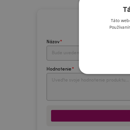
Tá
Táto webo
Používaní
Názov
Hodnotenie