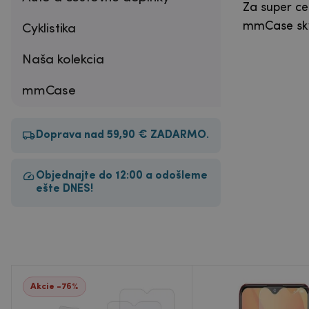
Za super ce
mmCase skve
Cyklistika
Naša kolekcia
mmCase
Doprava nad 59,90 € ZADARMO.
Objednajte do 12:00 a odošleme
ešte DNES!
Akcie -76%