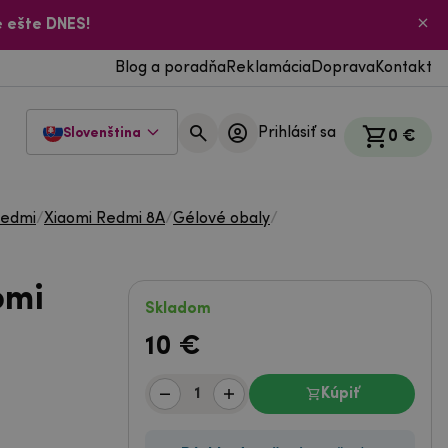
 ešte DNES!
Blog a poradňa
Reklamácia
Doprava
Kontakt
Prihlásiť sa
Slovenština
0 €
Redmi
/
Xiaomi Redmi 8A
/
Gélové obaly
/
omi
Skladom
10
€
Kúpiť