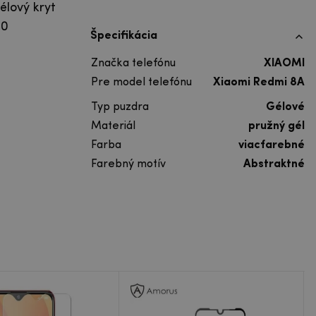
élový kryt
10
Špecifikácia
Značka telefónu
XIAOMI
Pre model telefónu
Xiaomi Redmi 8A
Typ puzdra
Gélové
Materiál
pružný gél
Farba
viacfarebné
Farebný motív
Abstraktné