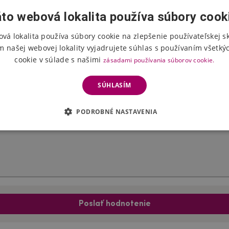
to webová lokalita používa súbory cook
vá lokalita používa súbory cookie na zlepšenie používateľskej s
Hodnotenie produktu
m našej webovej lokality vyjadrujete súhlas s používaním všetký
cookie v súlade s našimi
zásadami používania súborov cookie.
Vyberte počet hviezdičiek
SÚHLASÍM
PODROBNÉ NASTAVENIA
Poslať hodnotenie