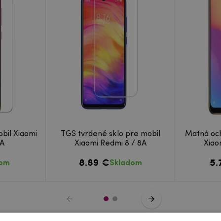
bil Xiaomi
TGS tvrdené sklo pre mobil
Matná och
8A
Xiaomi Redmi 8 / 8A
Xiao
8.89 €
5.
dom
Skladom