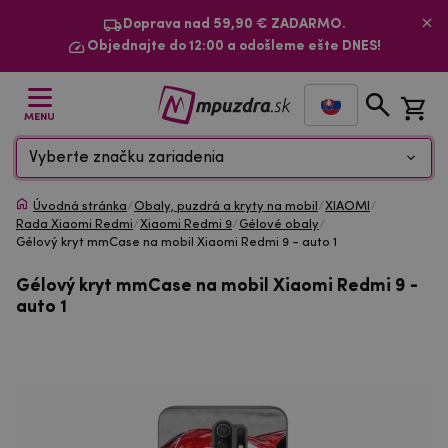
Doprava nad 59,90 € ZADARMO.
Objednajte do 12:00 a odošleme ešte DNES!
MENU
Vyberte značku zariadenia
Úvodná stránka
/
Obaly, puzdrá a kryty na mobil
/
XIAOMI
/
Rada Xiaomi Redmi
/
Xiaomi Redmi 9
/
Gélové obaly
/
Gélový kryt mmCase na mobil Xiaomi Redmi 9 - auto 1
Gélový kryt mmCase na mobil Xiaomi Redmi 9 -
auto 1