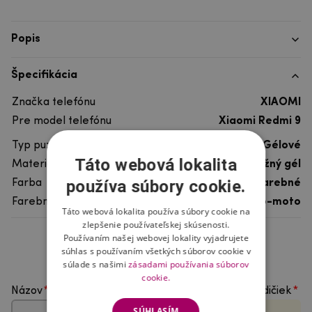
Popis
Špecifikácia
Značka telefónu
XIAOMI
Pre model telefónu
Xiaomi Redmi 9
Typ puzdra
Gélové
Táto webová lokalita
Materiál
pružný gél
používa súbory cookie.
Farba
viacfarebné
Farebný motív
Auto-moto
Táto webová lokalita používa súbory cookie na
zlepšenie používateľskej skúsenosti.
Používaním našej webovej lokality vyjadrujete
Hodnotenie produktu
súhlas s používaním všetkých súborov cookie v
súlade s našimi
zásadami používania súborov
cookie.
Názov
Vyberte počet hviezdičiek
SÚHLASÍM