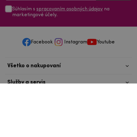
Súhlasím s
spracovaním osobných údajov
na
marketingové účely.
Facebook
Instagram
Youtube
Všetko o nakupovaní
Služby a servis
Nájdete nás v Tábore
info@mpouzdra.cz
+420 604 489 850