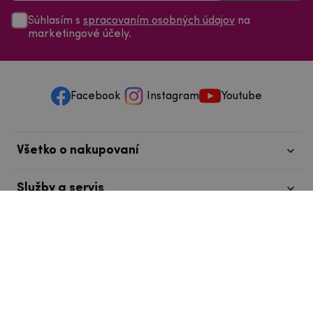
Súhlasím s
spracovaním osobných údajov
na
marketingové účely.
Facebook
Instagram
Youtube
Všetko o nakupovaní
Služby a servis
Nájdete nás v Tábore
info@mpouzdra.cz
+420 604 489 850