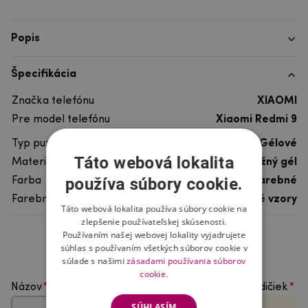
Popis
Špecifikácia
Značka telefónu
XIAOMI
Pre model telefónu
Xiaomi Redmi 9
Typ puzdra
Gélové
Táto webová lokalita
Materiál
pružný gél
používa súbory cookie.
Farba
viacfarebné
Farebný motív
Ostatné vzory
Táto webová lokalita používa súbory cookie na
zlepšenie používateľskej skúsenosti.
Používaním našej webovej lokality vyjadrujete
Hodnotenie produktu
súhlas s používaním všetkých súborov cookie v
súlade s našimi
zásadami používania súborov
cookie.
Názov
Vyberte počet hviezdičiek
SÚHLASÍM