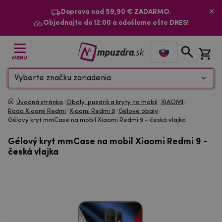
Doprava nad 59,90 € ZADARMO.
Objednajte do 12:00 a odošleme ešte DNES!
MENU
Vyberte značku zariadenia
Úvodná stránka
/
Obaly, puzdrá a kryty na mobil
/
XIAOMI
/
Rada Xiaomi Redmi
/
Xiaomi Redmi 9
/
Gélové obaly
/
Gélový kryt mmCase na mobil Xiaomi Redmi 9 - česká vlajka
Gélový kryt mmCase na mobil Xiaomi Redmi 9 -
česká vlajka