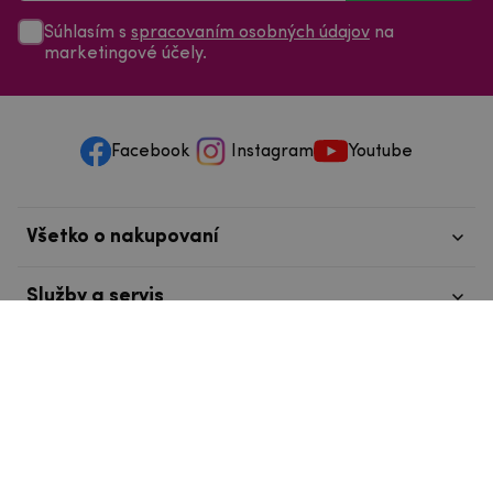
Súhlasím s
spracovaním osobných údajov
na
marketingové účely.
Facebook
Instagram
Youtube
Všetko o nakupovaní
Služby a servis
Nájdete nás v Tábore
info@mpouzdra.cz
+420 604 489 850