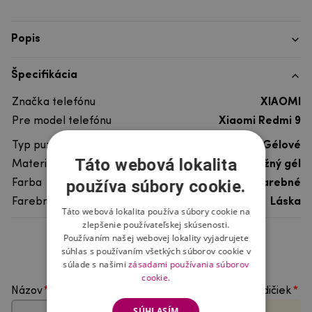
Popis
Špecifikácia
Značka telefónu
XIAOMI
Pre model telefónu
Xiaomi Redmi 9
Typ puzdra
Gélové
Táto webová lokalita
Materiál
pružný gél
používa súbory cookie.
Farba
viacfarebné
Farebný motív
Láska
Táto webová lokalita používa súbory cookie na
zlepšenie používateľskej skúsenosti.
Používaním našej webovej lokality vyjadrujete
Hodnotenie produktu
súhlas s používaním všetkých súborov cookie v
súlade s našimi
zásadami používania súborov
cookie.
Názov
Vyberte počet hviezdičiek
SÚHLASÍM