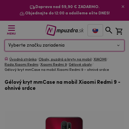
Doprava nad 59,90 € ZADARMO.
Objednajte do 12:00 a odošleme ešte DNES!
MENU
Vyberte značku zariadenia
Úvodná stránka
/
Obaly, puzdrá a kryty na mobil
/
XIAOMI
/
Rada Xiaomi Redmi
/
Xiaomi Redmi 9
/
Gélové obaly
/
Gélový kryt mmCase na mobil Xiaomi Redmi 9 - ohnivé srdce
Gélový kryt mmCase na mobil Xiaomi Redmi 9 -
ohnivé srdce