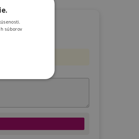
ie.
kúsenosti.
ch súborov