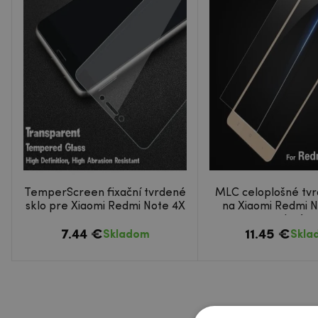
TemperScreen fixační tvrdené
MLC celoplošné tvr
sklo pre Xiaomi Redmi Note 4X
na Xiaomi Redmi N
zlaté
7.44 €
11.45 €
Skladom
Skla