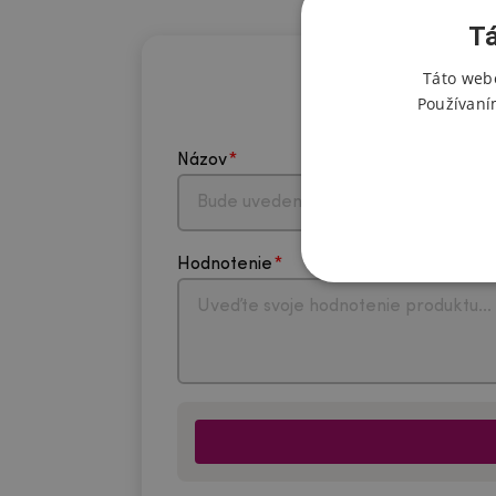
Tá
Táto webo
Používaní
Názov
Hodnotenie