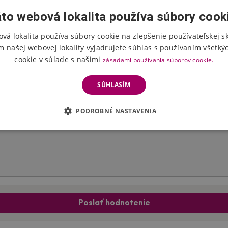
to webová lokalita používa súbory cook
vá lokalita používa súbory cookie na zlepšenie používateľskej s
Hodnotenie produktu
m našej webovej lokality vyjadrujete súhlas s používaním všetký
cookie v súlade s našimi
zásadami používania súborov cookie.
Vyberte počet hviezdičiek
SÚHLASÍM
PODROBNÉ NASTAVENIA
Poslať hodnotenie