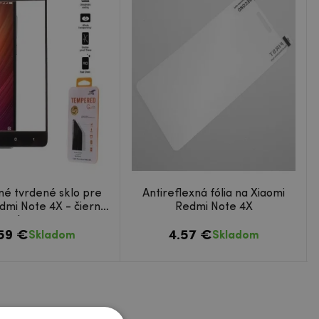
né tvrdené sklo pre
Antireflexná fólia na Xiaomi
dmi Note 4X - čierný
Redmi Note 4X
lem
.59 €
4.57 €
Skladom
Skladom