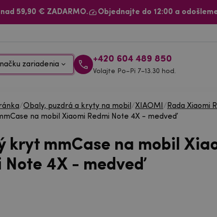
 nad 59,90 € ZADARMO.
Objednajte do 12:00 a odošleme
+420 604 489 850
načku zariadenia
Volajte Po–Pi 7–13.30 hod.
ránka
/
Obaly, puzdrá a kryty na mobil
/
XIAOMI
/
Rada Xiaomi 
 mmCase na mobil Xiaomi Redmi Note 4X - medveď
ý kryt mmCase na mobil Xia
 Note 4X - medveď