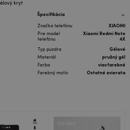
élový kryt
Špecifikácia
Značka telefónu
XIAOMI
Pre model
Xiaomi Redmi Note
telefónu
4X
Typ puzdra
Gélové
Materiál
pružný gél
Farba
viacfarebné
Farebný motív
Ostatné zvierata