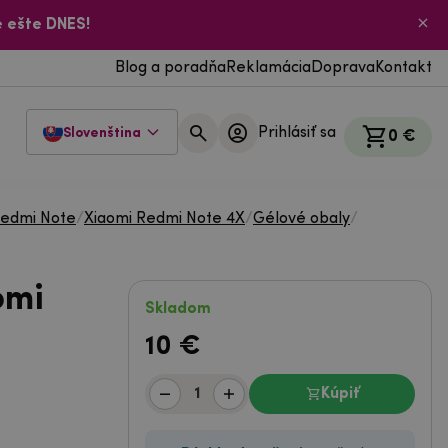
 ešte DNES!
Blog a poradňa
Reklamácia
Doprava
Kontakt
Prihlásiť sa
Slovenština
0 €
Redmi Note
/
Xiaomi Redmi Note 4X
/
Gélové obaly
/
omi
Skladom
10
€
Kúpiť