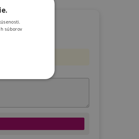
ie.
kúsenosti.
ch súborov