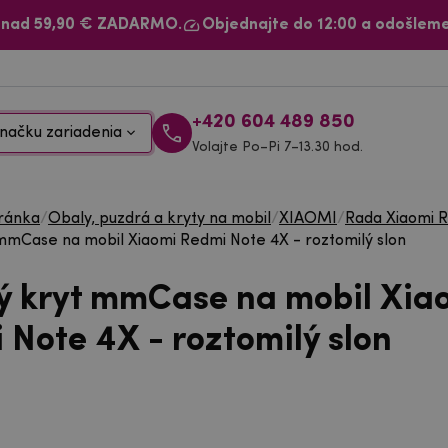
 nad 59,90 € ZADARMO.
Objednajte do 12:00 a odošleme
+420 604 489 850
načku zariadenia
Volajte Po–Pi 7–13.30 hod.
ránka
/
Obaly, puzdrá a kryty na mobil
/
XIAOMI
/
Rada Xiaomi 
mmCase na mobil Xiaomi Redmi Note 4X - roztomilý slon
ý kryt mmCase na mobil Xia
 Note 4X - roztomilý slon