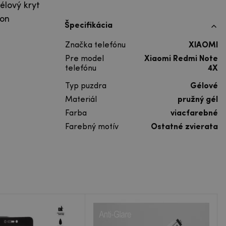
élový kryt
lon
Špecifikácia
Značka telefónu
XIAOMI
Pre model
Xiaomi Redmi Note
telefónu
4X
Typ puzdra
Gélové
Materiál
pružný gél
Farba
viacfarebné
Farebný motív
Ostatné zvierata