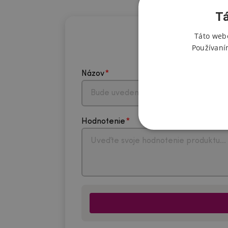
Tá
Táto webo
Používaní
Názov
Hodnotenie