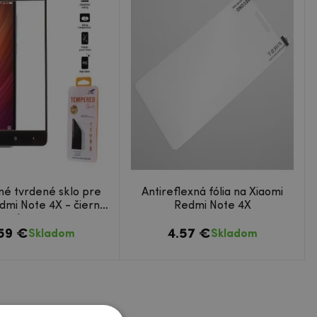
né tvrdené sklo pre
Antireflexná fólia na Xiaomi
dmi Note 4X - čierný
Redmi Note 4X
lem
.59 €
4.57 €
Skladom
Skladom