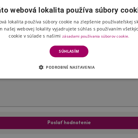
to webová lokalita používa súbory cook
vá lokalita používa súbory cookie na zlepšenie používateľskej s
Hodnotenie produktu
m našej webovej lokality vyjadrujete súhlas s používaním všetký
cookie v súlade s našimi
zásadami používania súborov cookie.
Vyberte počet hviezdičiek
SÚHLASÍM
PODROBNÉ NASTAVENIA
Poslať hodnotenie