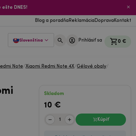
 ešte DNES!
Blog a poradňa
Reklamácia
Doprava
Kontakt
Prihlásiť sa
Slovenština
0 €
Redmi Note
/
Xiaomi Redmi Note 4X
/
Gélové obaly
/
omi
Skladom
10
€
Kúpiť