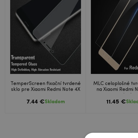
TemperScreen fixační tvrdené
MLC celoplošné tvr
sklo pre Xiaomi Redmi Note 4X
na Xiaomi Redmi N
zlaté
7.44 €
11.45 €
Skladom
Skla