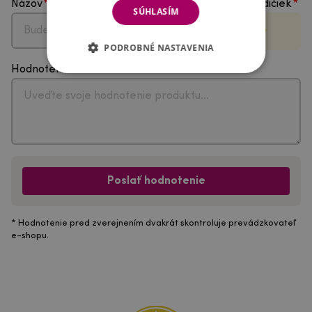
Názov
Vyberte počet hviezdičiek
SÚHLASÍM
PODROBNÉ NASTAVENIA
Hodnotenie
Poslať hodnotenie
* Hodnotenie pred zverejnením dvakrát skontroluje prevádzkovateľ
e-shopu.