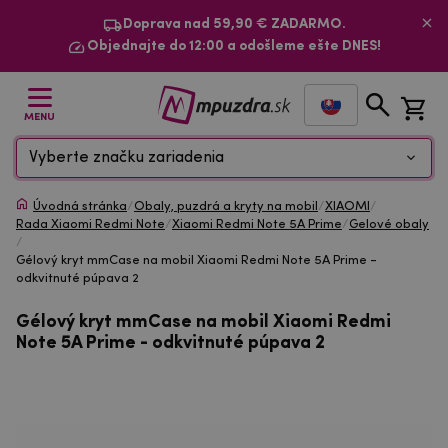
Doprava nad 59,90 € ZADARMO.
Objednajte do 12:00 a odošleme ešte DNES!
MENU
Vyberte značku zariadenia
Úvodná stránka
/
Obaly, puzdrá a kryty na mobil
/
XIAOMI
/
Rada Xiaomi Redmi Note
/
Xiaomi Redmi Note 5A Prime
/
Gelové obaly
/
Gélový kryt mmCase na mobil Xiaomi Redmi Note 5A Prime -
odkvitnuté púpava 2
Gélový kryt mmCase na mobil Xiaomi Redmi
Note 5A Prime - odkvitnuté púpava 2