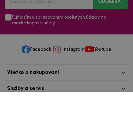
ODOBERAŤ
Súhlasím s
spracovaním osobných údajov
na
marketingové účely.
Facebook
Instagram
Youtube
Všetko o nakupovaní
Služby a servis
Nájdete nás v Tábore
info@mpouzdra.cz
+420 604 489 850