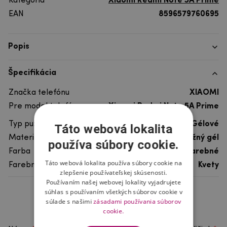
Kategória
Xiaomi Redmi Note 5A Prime
EAN
8596579760695
Popis
Špecifikácia
Značka telefónu
XIAOMI
Pre model telefónu
Xiaomi Redmi Note 5A Prime
Typ puzdra
Gélové
Táto webová lokalita
Materiál
pružný gél
používa súbory cookie.
Farba
viacfarebné
Táto webová lokalita používa súbory cookie na
Farebný motív
Kvety
zlepšenie používateľskej skúsenosti.
Používaním našej webovej lokality vyjadrujete
súhlas s používaním všetkých súborov cookie v
Hodnotenie produktu
súlade s našimi
zásadami používania súborov
cookie.