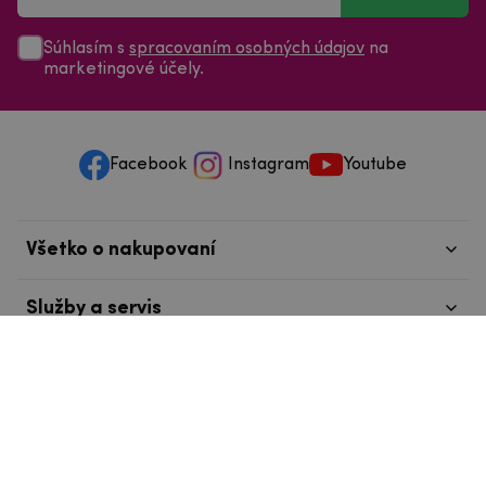
Súhlasím s
spracovaním osobných údajov
na
marketingové účely.
Facebook
Instagram
Youtube
Všetko o nakupovaní
Služby a servis
Nájdete nás v Tábore
info@mpouzdra.cz
+420 604 489 850