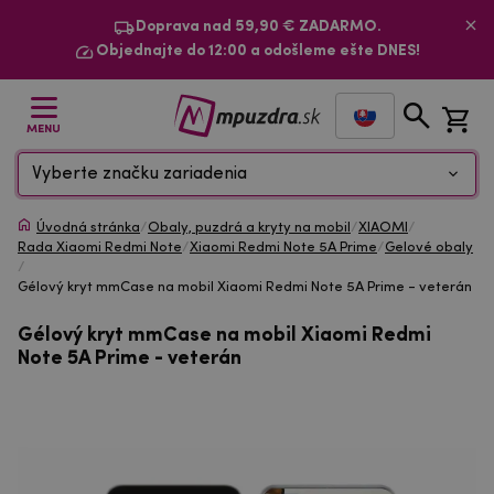
Doprava nad 59,90 € ZADARMO.
Objednajte do 12:00 a odošleme ešte DNES!
MENU
Vyberte značku zariadenia
Úvodná stránka
/
Obaly, puzdrá a kryty na mobil
/
XIAOMI
/
Rada Xiaomi Redmi Note
/
Xiaomi Redmi Note 5A Prime
/
Gelové obaly
/
Gélový kryt mmCase na mobil Xiaomi Redmi Note 5A Prime - veterán
Gélový kryt mmCase na mobil Xiaomi Redmi
Note 5A Prime - veterán