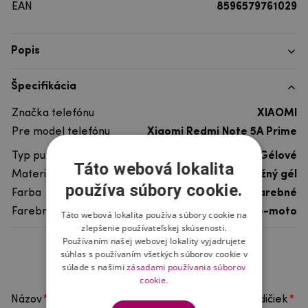
EAN
8596579761029
Popis
Špecifikácia
Značka telefónu
XIAOMI
Pre model telefónu
Xiaomi Redmi Note 5A Prime
Typ puzdra
Gélové
Táto webová lokalita
Materiál
pružný gél
používa súbory cookie.
Farba
viacfarebné
Farebný motív
Auto-moto
Táto webová lokalita používa súbory cookie na
zlepšenie používateľskej skúsenosti.
Používaním našej webovej lokality vyjadrujete
súhlas s používaním všetkých súborov cookie v
Hodnotenie produktu
súlade s našimi
zásadami používania súborov
cookie.
Názov
Vyberte počet hviezdičiek