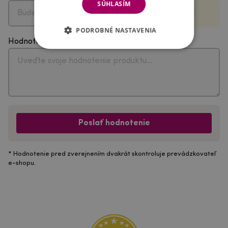
SÚHLASÍM
PODROBNÉ NASTAVENIA
Hodnotenie
Poslať hodnotenie
* Hodnotenie pred zverejnením dvakrát skontroluje prevádzkovateľ
e-shopu.