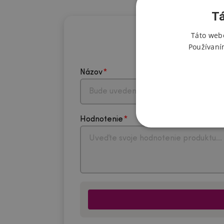
Tá
Táto webo
Používaní
Názov
Hodnotenie