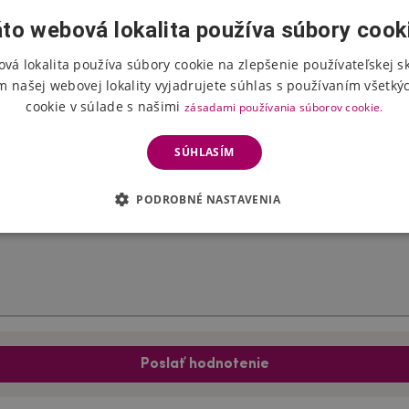
to webová lokalita používa súbory cook
vá lokalita používa súbory cookie na zlepšenie používateľskej s
Hodnotenie produktu
m našej webovej lokality vyjadrujete súhlas s používaním všetký
cookie v súlade s našimi
zásadami používania súborov cookie.
Vyberte počet hviezdičiek
SÚHLASÍM
PODROBNÉ NASTAVENIA
Poslať hodnotenie