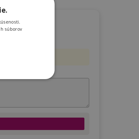
ie.
kúsenosti.
ch súborov