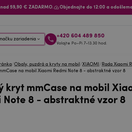
 nad 59,90 € ZADARMO.
Objednajte do 12:00 a odošleme
+420 604 489 850
načku zariadenia
Volajte Po–Pi 7–13.30 hod.
ránka
/
Obaly, puzdrá a kryty na mobil
/
XIAOMI
/
Rada Xiaomi 
mmCase na mobil Xiaomi Redmi Note 8 - abstraktné vzor 8
ý kryt mmCase na mobil Xia
 Note 8 - abstraktné vzor 8