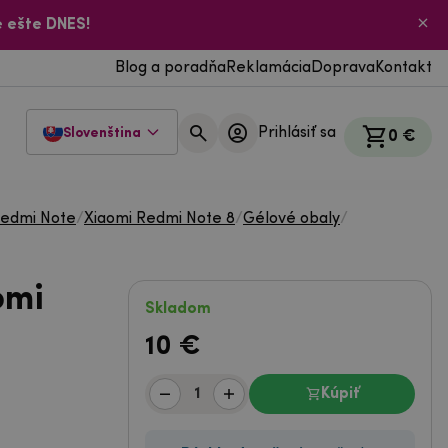
 ešte DNES!
Blog a poradňa
Reklamácia
Doprava
Kontakt
Prihlásiť sa
Slovenština
0 €
Redmi Note
/
Xiaomi Redmi Note 8
/
Gélové obaly
/
omi
Skladom
10
€
Kúpiť