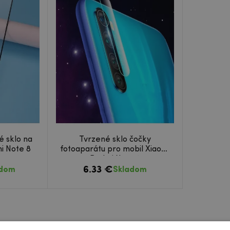
é sklo na
Tvrzené sklo čočky
i Note 8
fotoaparátu pro mobil Xiaomi
Redmi Note 8
6.33 €
adom
Skladom