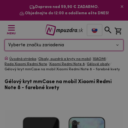
Doprava nad 59,90 € ZADARMO.
Objednajte do 12:00 a odošleme ešte DNES!
MENU
Vyberte značku zariadenia
Úvodná stránka
/
Obaly, puzdrá a kryty na mobil
/
XIAOMI
/
Rada Xiaomi Redmi Note
/
Xiaomi Redmi Note 8
/
Gélové obaly
/
Gélový kryt mmCase na mobil Xiaomi Redmi Note 8 - farebné kvety
Gélový kryt mmCase na mobil Xiaomi Redmi
Note 8 - farebné kvety