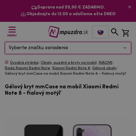
Doprava nad 59,90 € ZADARMO.
Objednajte do 12:00 a odošleme ešte DNES!
MENU
Vyberte značku zariadenia
Úvodná stránka
/
Obaly, puzdrá a kryty na mobil
/
XIAOMI
/
Rada Xiaomi Redmi Note
/
Xiaomi Redmi Note 8
/
Gélové obaly
/
Gélový kryt mmCase na mobil Xiaomi Redmi Note 8 - fialový motýľ
Gélový kryt mmCase na mobil Xiaomi Redmi
Note 8 - fialový motýľ