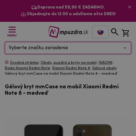
Doprava nad 59,90 € ZADARMO.
Objednajte do 12:00 a odošleme ešte DNES!
MENU
Vyberte značku zariadenia
Úvodná stránka
/
Obaly, puzdrá a kryty na mobil
/
XIAOMI
/
Rada Xiaomi Redmi Note
/
Xiaomi Redmi Note 8
/
Gélové obaly
/
Gélový kryt mmCase na mobil Xiaomi Redmi Note 8 - medveď
Gélový kryt mmCase na mobil Xiaomi Redmi
Note 8 - medveď