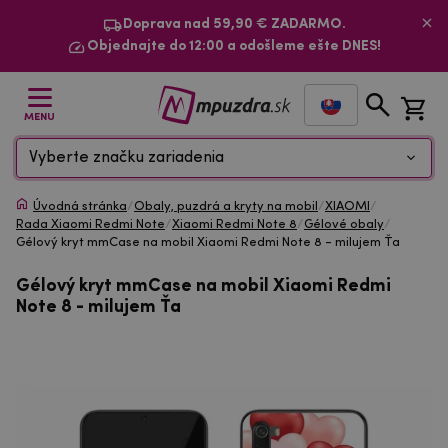
Doprava nad 59,90 € ZADARMO.
Objednajte do 12:00 a odošleme ešte DNES!
MENU
Vyberte značku zariadenia
Úvodná stránka
/
Obaly, puzdrá a kryty na mobil
/
XIAOMI
/
Rada Xiaomi Redmi Note
/
Xiaomi Redmi Note 8
/
Gélové obaly
/
Gélový kryt mmCase na mobil Xiaomi Redmi Note 8 - milujem Ťa
Gélový kryt mmCase na mobil Xiaomi Redmi
Note 8 - milujem Ťa