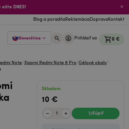
 ešte DNES!
Blog a poradňa
Reklamácia
Doprava
Kontakt
Prihlásiť sa
Slovenština
0 €
Redmi Note
/
Xiaomi Redmi Note 8 Pro
/
Gélové obaly
/
a
omi
Skladom
čka
10
€
Kúpiť