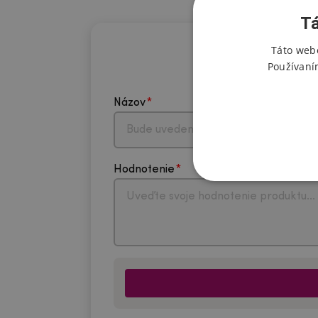
Tá
Táto webo
Používaní
Názov
Hodnotenie