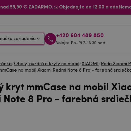
 nad 59,90 € ZADARMO.
Objednajte do 12:00 a odošleme
+420 604 489 850
načku zariadenia
Volajte Po–Pi 7–13.30 hod.
ránka
/
Obaly, puzdrá a kryty na mobil
/
XIAOMI
/
Rada Xiaomi 
mmCase na mobil Xiaomi Redmi Note 8 Pro - farebná srdiečk
ý kryt mmCase na mobil Xia
 Note 8 Pro - farebná srdie