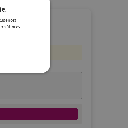
ie.
kúsenosti.
ch súborov