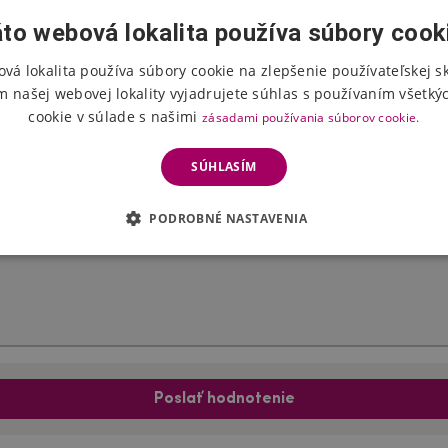
to webová lokalita používa súbory cook
vá lokalita používa súbory cookie na zlepšenie používateľskej s
Hodnotenie produktu
m našej webovej lokality vyjadrujete súhlas s používaním všetký
cookie v súlade s našimi
zásadami používania súborov cookie.
Vyberte počet hviezdičiek
SÚHLASÍM
PODROBNÉ NASTAVENIA
Poslať hodnotenie