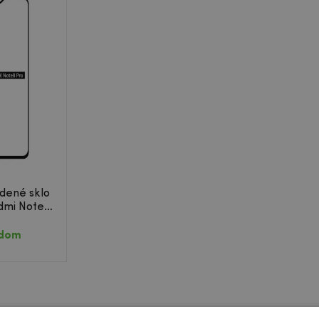
dené sklo
dmi Note 8
adom