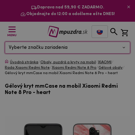
Doprava nad 59,90 € ZADARMO.
Objednajte do 12:00 a odošleme ešte DNES!
MENU
Vyberte značku zariadenia
Úvodná stránka
/
Obaly, puzdrá a kryty na mobil
/
XIAOMI
/
Rada Xiaomi Redmi Note
/
Xiaomi Redmi Note 8 Pro
/
Gélové obaly
/
Gélový kryt mmCase na mobil Xiaomi Redmi Note 8 Pro - heart
Gélový kryt mmCase na mobil Xiaomi Redmi
Note 8 Pro - heart