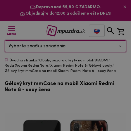
Doprava nad 59,90 € ZADARMO.
Objednajte do 12:00 a odošleme ešte DNES!
MENU
Vyberte značku zariadenia
Úvodná stránka
/
Obaly, puzdrá a kryty na mobil
/
XIAOMI
/
Rada Xiaomi Redmi Note
/
Xiaomi Redmi Note 8
/
Gélové obaly
/
Gélový kryt mmCase na mobil Xiaomi Redmi Note 8 - sexy žena
Gélový kryt mmCase na mobil Xiaomi Redmi
Note 8 - sexy žena