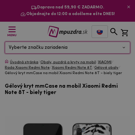
Doprava nad 59,90 € ZADARMO.
Objednajte do 12:00 a odošleme ešte DNES!
MENU
Vyberte značku zariadenia
Úvodná stránka
/
Obaly, puzdrá a kryty na mobil
/
XIAOMI
/
Rada Xiaomi Redmi Note
/
Xiaomi Redmi Note 8T
/
Gélové obaly
/
Gélový kryt mmCase na mobil Xiaomi Redmi Note 8T - biely tiger
Gélový kryt mmCase na mobil Xiaomi Redmi
Note 8T - biely tiger