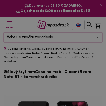
Doprava nad 59,90 € ZADARMO.
Objednajte do 12:00 a odošleme ešte DNES!
MENU
Vyberte značku zariadenia
Úvodná stránka
/
Obaly, puzdrá a kryty na mobil
/
XIAOMI
/
Rada Xiaomi Redmi Note
/
Xiaomi Redmi Note 8T
/
Gélové obaly
/
Gélový kryt mmCase na mobil Xiaomi Redmi Note 8T - červené
srdiečka
Gélový kryt mmCase na mobil Xiaomi Redmi
Note 8T - červené srdiečka