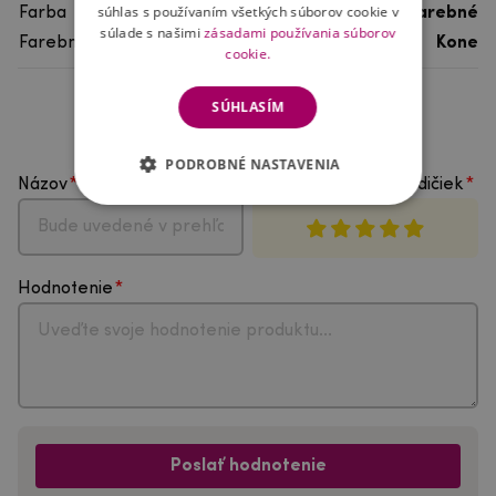
súhlas s používaním všetkých súborov cookie v
Farba
viacfarebné
súlade s našimi
zásadami používania súborov
Farebný motív
Kone
cookie.
SÚHLASÍM
Hodnotenie produktu
PODROBNÉ NASTAVENIA
Názov
Vyberte počet hviezdičiek
Hodnotenie
Poslať hodnotenie