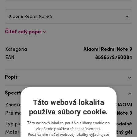
Xiaomi Redmi Note 9
Čítať celý popis
Kategória
Xiaomi Redmi Note 9
EAN
8596579760084
Popis
Špecifikácia
Táto webová lokalita
Značka telefónu
XIAOMI
používa súbory cookie.
Pre model telefónu
Xiaomi Redmi Note 9
Táto webová lokalita používa súbory cookie na
Typ puzdra
Gélové, Ultra odolné
zlepšenie používateľskej skúsenosti.
Materiál
pružný gél
Používaním našej webovej lokality vyjadrujete