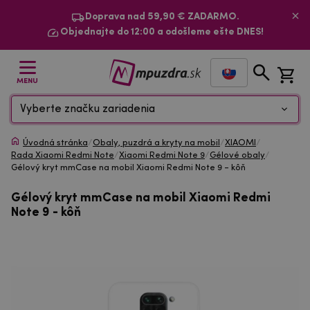
Doprava nad 59,90 € ZADARMO.
Objednajte do 12:00 a odošleme ešte DNES!
MENU
Vyberte značku zariadenia
Úvodná stránka
/
Obaly, puzdrá a kryty na mobil
/
XIAOMI
/
Rada Xiaomi Redmi Note
/
Xiaomi Redmi Note 9
/
Gélové obaly
/
Gélový kryt mmCase na mobil Xiaomi Redmi Note 9 - kôň
Gélový kryt mmCase na mobil Xiaomi Redmi
Note 9 - kôň