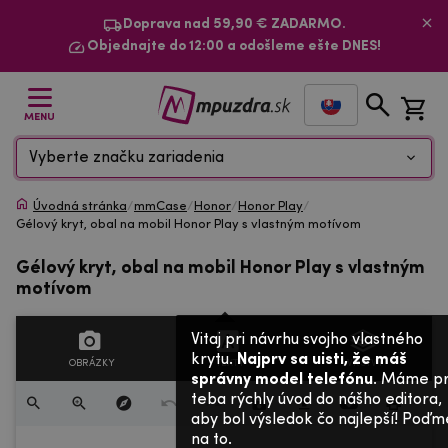
Doprava nad 59,90 € ZADARMO.
Objednajte do 12:00 a odošleme ešte DNES!
MENU
Vyberte značku zariadenia
Úvodná stránka
/
mmCase
/
Honor
/
Honor Play
/
Gélový kryt, obal na mobil Honor Play s vlastným motívom
Gélový kryt, obal na mobil Honor Play s vlastným
motívom
Vitaj pri návrhu svojho vlastného
krytu.
Najprv sa uisti, že máš
OBRÁZKY
TEXTY
VRSTVY
správny model telefónu
. Máme p
teba rýchly úvod do nášho editora,
aby bol výsledok čo najlepší! Poďm
na to.