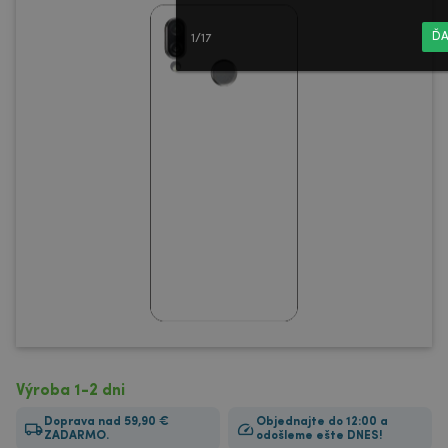
ĎA
1/17
Výroba 1-2 dni
Doprava nad 59,90 €
Objednajte do 12:00 a
ZADARMO.
odošleme ešte DNES!