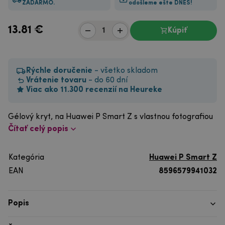
ZADARMO.
odošleme ešte DNES!
13.81
€
Kúpiť
Rýchle doručenie
- všetko skladom
Vrátenie tovaru
- do 60 dní
Viac ako 11.300 recenzií na Heureke
Gélový kryt, na Huawei P Smart Z s vlastnou fotografiou
Čítať celý popis
Kategória
Huawei P Smart Z
EAN
8596579941032
Popis