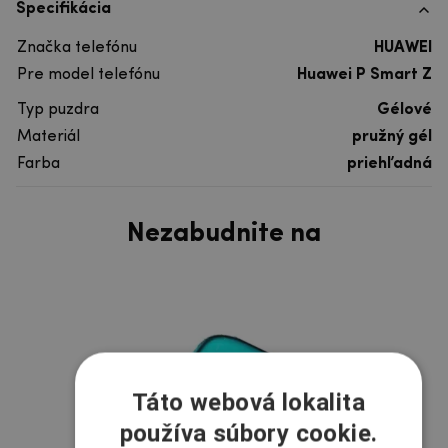
Špecifikácia
Značka telefónu
HUAWEI
Pre model telefónu
Huawei P Smart Z
Typ puzdra
Gélové
Materiál
pružný gél
Farba
priehľadná
Nezabudnite na
Táto webová lokalita
používa súbory cookie.