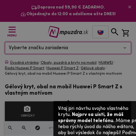
Doprava nad 59,90 € ZADARMO.
Objednajte do 12:00 a odošleme ešte DNES!
MENU
Vyberte značku zariadenia
Úvodná stránka
/
Obaly, puzdrá a kryty na mobil
/
HUAWEI
/
Rada Huawei P Smart
/
Huawei P Smart Z
/
Gélové obaly
/
Gélový kryt, obal na mobil Huawei P Smart Z s vlastným motívom
Gélový kryt, obal na mobil Huawei P Smart Z s
vlastným motívom
Vitaj pri návrhu svojho vlastného
krytu.
Najprv sa uisti, že máš
OBRÁZKY
TEXTY
VRSTVY
správny model telefónu
. Máme p
teba rýchly úvod do nášho editora,
aby bol výsledok čo najlepší! Poďm