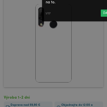
na to.
ĎA
1/17
Výroba 1-2 dni
Doprava nad 59,90 €
Objednajte do 12:00 a