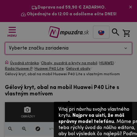
Doprava nad 59,90 € ZADARMO.
Objednajte do 12:00 a odošleme ešte DNES!
MENU
Vyberte značku zariadenia
Úvodná stránka
/
Obaly, puzdrá a kryty na mobil
/
HUAWEI
/
Rada Huawei P
/
Huawei P40 Lite
/
Gélové obaly
/
Gélový kryt, obal na mobil Huawei P40 Lite s vlastným motívom
Gélový kryt, obal na mobil Huawei P40 Lite s
vlastným motívom
Vitaj pri návrhu svojho vlastného
krytu.
Najprv sa uisti, že máš
OBRÁZKY
TEXTY
VRSTVY
správny model telefónu
. Máme p
teba rýchly úvod do nášho editora,
aby bol výsledok čo najlepší! Poďm