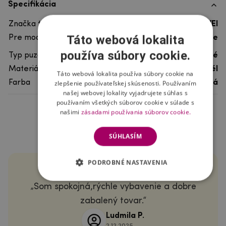
Špecifikácia
Značka telefónu
HUAWEI
Táto webová lokalita
Pre model telefónu
Huawei P40 Lite
používa súbory cookie.
Typ puzdra
Gélové
Materiál
pružný gél
Táto webová lokalita používa súbory cookie na
zlepšenie používateľskej skúsenosti. Používaním
Farba
priehľadná
našej webovej lokality vyjadrujete súhlas s
používaním všetkých súborov cookie v súlade s
našimi
zásadami používania súborov cookie.
SÚHLASÍM
PODROBNÉ NASTAVENIA
Som spokojná,rýchle vybavenie a dobre
zabalený tovar.
Ludmila P.
2.12.2025