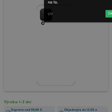
na to.
ĎA
1/17
Výroba 1-2 dni
Doprava nad 59,90 €
Objednajte do 12:00 a