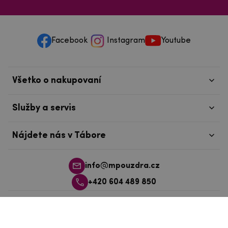
Facebook
Instagram
Youtube
Všetko o nakupovaní
Služby a servis
Nájdete nás v Tábore
info@mpouzdra.cz
+420 604 489 850