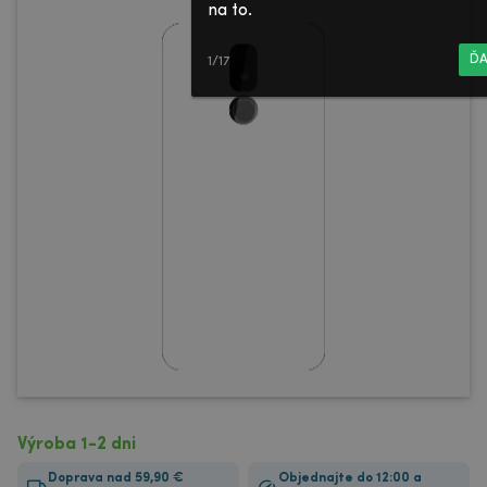
na to.
ĎA
1/17
Výroba 1-2 dni
Doprava nad 59,90 €
Objednajte do 12:00 a