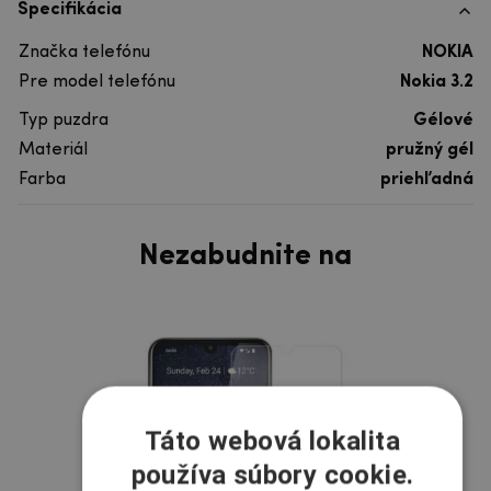
Špecifikácia
Značka telefónu
NOKIA
Pre model telefónu
Nokia 3.2
Typ puzdra
Gélové
Materiál
pružný gél
Farba
priehľadná
Nezabudnite na
Táto webová lokalita
používa súbory cookie.