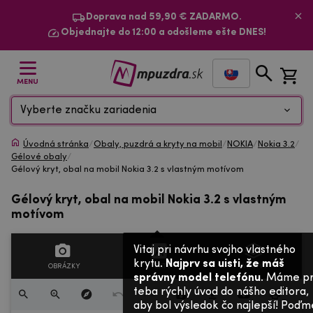
Doprava nad 59,90 € ZADARMO.
Objednajte do 12:00 a odošleme ešte DNES!
MENU
Vyberte značku zariadenia
Úvodná stránka
/
Obaly, puzdrá a kryty na mobil
/
NOKIA
/
Nokia 3.2
/
Gélové obaly
/
Gélový kryt, obal na mobil Nokia 3.2 s vlastným motívom
Gélový kryt, obal na mobil Nokia 3.2 s vlastným
motívom
Vitaj pri návrhu svojho vlastného
krytu.
Najprv sa uisti, že máš
OBRÁZKY
TEXTY
VRSTVY
správny model telefónu
. Máme p
teba rýchly úvod do nášho editora,
aby bol výsledok čo najlepší! Poďm