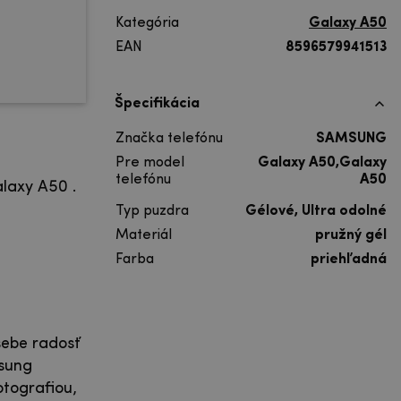
Kategória
Galaxy A50
EAN
8596579941513
Špecifikácia
Značka telefónu
SAMSUNG
Pre model
Galaxy A50,Galaxy
telefónu
A50
alaxy A50 .
Typ puzdra
Gélové, Ultra odolné
Materiál
pružný gél
Farba
priehľadná
sebe radosť
msung
tografiou,