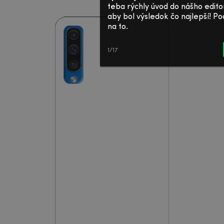
teba rýchly úvod do nášho edito
aby bol výsledok čo najlepší! 
na to.
1/17