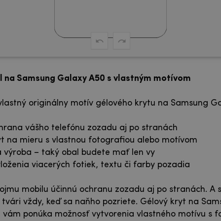
l na Samsung Galaxy A50 s vlastným motívom
 vlastný originálny motív gélového krytu na Samsung G
hrana vášho telefónu zozadu aj po stranách
yt na mieru s vlastnou fotografiou alebo motívom
 výroba – taký obal budete mať len vy
loženia viacerých fotiek, textu či farby pozadia
ojmu mobilu účinnú ochranu zozadu aj po stranách. A 
tvári vždy, keď sa naňho pozriete. Gélový kryt na Sa
 vám ponúka možnosť vytvorenia vlastného motívu s fo