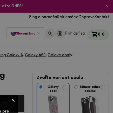
 ešte DNES!
Blog a poradňa
Reklamácia
Doprava
Kontakt
Prihlásiť sa
Slovenština
0 €
ng Galaxy A
/
Galaxy A50
/
Gélové obaly
/
ng
Zvoľte variant obalu
Gélový
Mimoriadne
i
i
obal
odolné
STVY
e pre