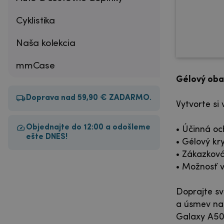
Cyklistika
Naša kolekcia
mmCase
Gélový oba
Doprava nad 59,90 € ZADARMO.
Vytvorte si
Objednajte do 12:00 a odošleme
• Účinná oc
ešte DNES!
• Gélový kr
• Zákazková
• Možnosť v
Doprajte sv
a úsmev na 
Galaxy A50