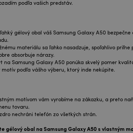
ozadím podľa vašich predstáv.
 ľahký gélový obal váš Samsung Galaxy A50 bezpečne 
adu.
žnému materiálu sa ľahko nasadzuje, spoľahlivo priľne
bre absorbuje nárazy.
yt na Samsung Galaxy A50 ponúka skvelý pomer kvalit
y motív podľa vášho výberu, ktorý inde nekúpite.
lastným motívom vám vyrobíme na zákazku, a preto n
menu tovaru.
zdro nechráni telefón zo všetkých strán.
íte gélový obal na Samsung Galaxy A50 s vlastným m