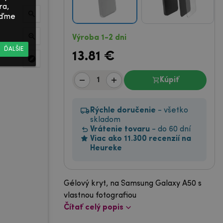
ra,
Poďme
Výroba 1-2 dni
ĎALŠIE
13.81
€
Kúpiť
Rýchle doručenie
- všetko
skladom
Vrátenie tovaru
- do 60 dní
Viac ako 11.300 recenzií na
Heureke
Gélový kryt, na Samsung Galaxy A50 s
vlastnou fotografiou
Čítať celý popis