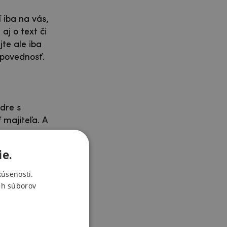
 iba na vás,
aj o text či
te ale iba
dpovednosť.
dre s
 majiteľa. A
ie.
kúsenosti.
 ale
ch súborov
e možné
te môcť
vé puzdrá
,