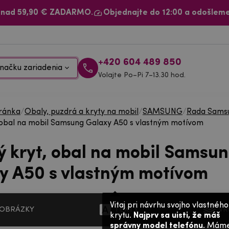
 nad 59,90 € ZADARMO.
Objednajte do 12:00 a odošleme
+420 604 489 850
načku zariadenia
Volajte Po–Pi 7–13.30 hod.
ránka
/
Obaly, puzdrá a kryty na mobil
/
SAMSUNG
/
Rada Samsu
 obal na mobil Samsung Galaxy A50 s vlastným motívom
ý kryt, obal na mobil Samsu
y A50 s vlastným motívom
Vitaj pri návrhu svojho vlastného
OBRÁZKY
TEXTY
VR
krytu.
Najprv sa uisti, že máš
správny model telefónu
. Mám