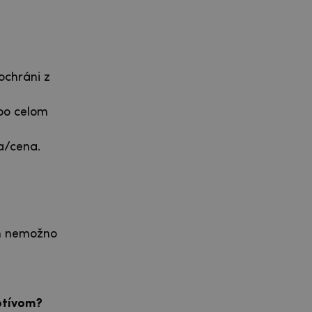
ochráni z
 po celom
a/cena.
aň nemožno
otívom?