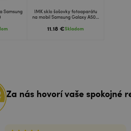
na Samsung
IMK sklo šošovky fotoaparátu
0
na mobil Samsung Galaxy A50 -
2ks
11.18 €
dom
Skladom
Za nás hovorí vaše spokojné r