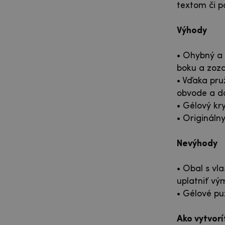
textom či p
Výhody
• Ohybný a
boku a zoz
• Vďaka pru
obvode a do
• Gélový kr
• Origináln
Nevýhody
• Obal s v
uplatniť vý
• Gélové pu
Ako vytvor