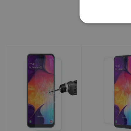
ktoré chrán
aktivít odp