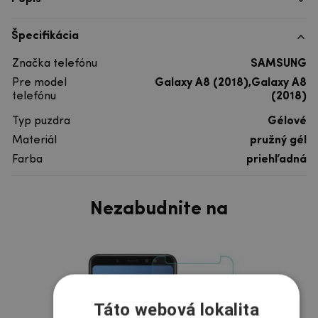
Špecifikácia
Značka telefónu
SAMSUNG
Pre model
Galaxy A8 (2018),Galaxy A8
telefónu
(2018)
Typ puzdra
Gélové
Materiál
pružný gél
Farba
priehľadná
Nezabudnite na
Táto webová lokalita