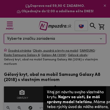
Doprava nad 59,90 € ZADARMO.
Objednajte do 12:00 a odošleme ešte DNES!
MENU
Vyberte značku zariadenia
Úvodná stránka
/
Obaly, puzdrá a kryty na mobil
/
SAMSUNG
/
Rada Samsung Galaxy A
/
Galaxy A8 (2018)
/
Gélové obaly
/
Gélový kryt, obal na mobil Samsung Galaxy A8 (2018) s vlastným
motívom
Gélový kryt, obal na mobil Samsung Galaxy A8
(2018) s vlastným motívom
Vitaj pri návrhu svojho vlastného
krytu.
Najprv sa uisti, že máš
OBRÁZKY
TEXTY
VRSTVY
správny model telefónu
. Máme p
teba rýchly úvod do nášho editora,