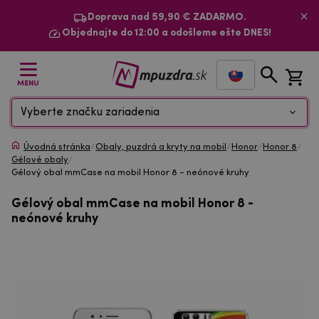
Doprava nad 59,90 € ZADARMO.
Objednajte do 12:00 a odošleme ešte DNES!
MENU
Vyberte značku zariadenia
Úvodná stránka
/
Obaly, puzdrá a kryty na mobil
/
Honor
/
Honor 8
/
Gélové obaly
/
Gélový obal mmCase na mobil Honor 8 - neónové kruhy
Gélový obal mmCase na mobil Honor 8 -
neónové kruhy