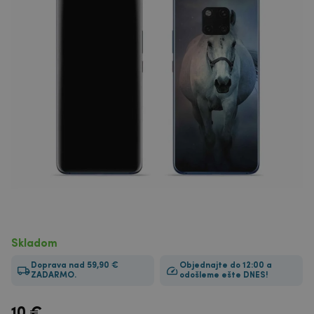
Skladom
Doprava nad 59,90 €
Objednajte do 12:00 a
ZADARMO.
odošleme ešte DNES!
10
€