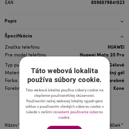
EAN
8596579841523
Popis
Špecifikácia
Značka telefónu
HUAWEI
Pre model telefónu
Huawei Mate 20 Pro
Typ puzdra
Gélové
Táto webová lokalita
Materiál
pružný gél
používa súbory cookie.
Farba
viacfarebné
Farebný motív
Kone
Táto webová lokalita používa súbory cookie na
zlepšenie používateľskej skúsenosti.
Používaním našej webovej lokality vyjadrujete
súhlas s používaním všetkých súborov cookie v
Hodnotenie produktu
súlade s našimi
zásadami používania súborov
cookie.
Názov
Vyberte počet hviezdičiek