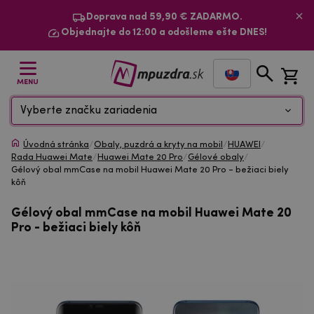
Doprava nad 59,90 € ZADARMO.
Objednajte do 12:00 a odošleme ešte DNES!
MENU
Vyberte značku zariadenia
Úvodná stránka
/
Obaly, puzdrá a kryty na mobil
/
HUAWEI
/
Rada Huawei Mate
/
Huawei Mate 20 Pro
/
Gélové obaly
/
Gélový obal mmCase na mobil Huawei Mate 20 Pro - bežiaci biely
kôň
Gélový obal mmCase na mobil Huawei Mate 20
Pro - bežiaci biely kôň