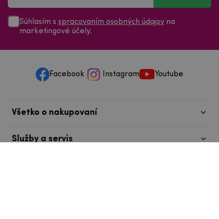
Súhlasím s
spracovaním osobných údajov
na
marketingové účely.
Facebook
Instagram
Youtube
Všetko o nakupovaní
Služby a servis
Nájdete nás v Tábore
info@mpouzdra.cz
+420 604 489 850