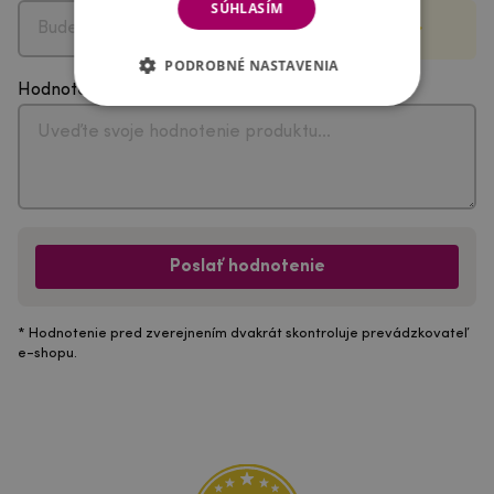
SÚHLASÍM
PODROBNÉ NASTAVENIA
Hodnotenie
Poslať hodnotenie
* Hodnotenie pred zverejnením dvakrát skontroluje prevádzkovateľ
e-shopu.