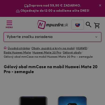
Doprava nad 59,90 € ZADARMO.
Objednajte do 12:00 a odošleme ešte DNES!
MENU
Vyberte značku zariadenia
Úvodná stránka
/
Obaly, puzdrá a kryty na mobil
/
HUAWEI
/
Rada Huawei Mate
/
Huawei Mate 20 Pro
/
Gélové obaly
/
Gélový obal mmCase na mobil Huawei Mate 20 Pro - zemegule
Gélový obal mmCase na mobil Huawei Mate 20
Pro - zemegule