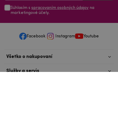
Súhlasím s
spracovaním osobných údajov
na
marketingové účely.
Facebook
Instagram
Youtube
Všetko o nakupovaní
Služby a servis
Nájdete nás v Tábore
info@mpouzdra.cz
+420 604 489 850