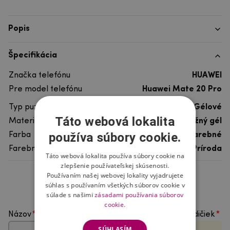
Popis
Špecifikácia
Značka telefónu
HUAWEI
Pre model telefónu
Huawei Mate 20 Pro
Typ puzdra
Gélové
Táto webová lokalita
Materiál
pružný gél
používa súbory cookie.
Farba
viacfarebné
Farebný motív
Príroda
Táto webová lokalita používa súbory cookie na
zlepšenie používateľskej skúsenosti.
Používaním našej webovej lokality vyjadrujete
Hodnotenie produktu
súhlas s používaním všetkých súborov cookie v
súlade s našimi
zásadami používania súborov
cookie.
Názov
Vyberte počet hviezdičiek
SÚHLASÍM