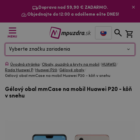
Doprava nad 59,90 € ZADARMO.
Objednajte do 12:00 a odošleme ešte DNES!
MENU
Vyberte značku zariadenia
Úvodná stránka
/
Obaly, puzdrá a kryty na mobil
/
HUAWEI
/
Rada Huawei P
/
Huawei P20
/
Gélové obaly
/
Gélový obal mmCase na mobil Huawei P20 - kôň v snehu
Gélový obal mmCase na mobil Huawei P20 - kôň
v snehu