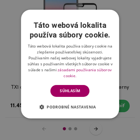
Táto webová lokalita
používa súbory cookie.
Táto webová lokalita používa súbory cookie na
zlepšenie používateľskej skúsenosti.
Používaním našej webovej lokality vyjadrujete
súhlas s používaním všetkých súborov cookie v
súlade s našimi
zásadami používania súborov
cookie.
TX1 celoplošné tvrdené sklo na Huawei P20 - čierny
SÚHLASÍM
lem
11.45 €
Skladom
Kúpiť
PODROBNÉ NASTAVENIA