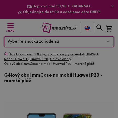
Doprava nad 59,90 € ZADARMO.
Objednajte do 12:00 a odošleme ešte DNES!
MENU
Vyberte značku zariadenia
Úvodná stránka
/
Obaly, puzdrá a kryty na mobil
/
HUAWEI
/
Rada Huawei P
/
Huawei P20
/
Gélové obaly
/
Gélový obal mmCase na mobil Huawei P20 - morská pláž
Gélový obal mmCase na mobil Huawei P20 -
morská pláž