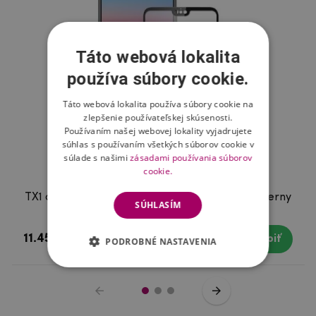
Táto webová lokalita
používa súbory cookie.
Táto webová lokalita používa súbory cookie na
zlepšenie používateľskej skúsenosti.
Používaním našej webovej lokality vyjadrujete
súhlas s používaním všetkých súborov cookie v
súlade s našimi
zásadami používania súborov
cookie.
TX1 celoplošné tvrdené sklo na Huawei P20 - čierny
SÚHLASÍM
lem
11.45 €
Skladom
Kúpiť
PODROBNÉ NASTAVENIA