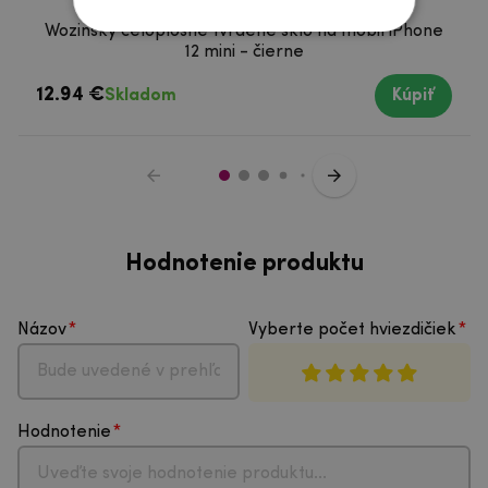
Wozinsky celoplošné tvrdené sklo na mobil iPhone
12 mini - čierne
12.94 €
Skladom
Kúpiť
Hodnotenie produktu
Názov
Vyberte počet hviezdičiek
Hodnotenie