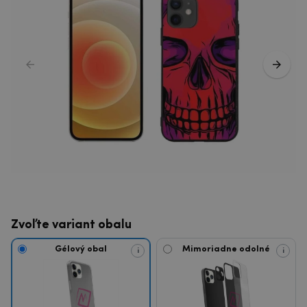
Zvoľte variant obalu
Gélový obal
Mimoriadne odolné
i
i