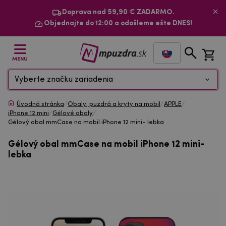
Doprava nad 59,90 € ZADARMO.
Objednajte do 12:00 a odošleme ešte DNES!
MENU
Vyberte značku zariadenia
Úvodná stránka
/
Obaly, puzdrá a kryty na mobil
/
APPLE
/
iPhone 12 mini
/
Gélové obaly
/
Gélový obal mmCase na mobil iPhone 12 mini- lebka
Gélový obal mmCase na mobil iPhone 12 mini-
lebka