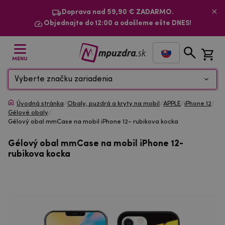
Doprava nad 59,90 € ZADARMO.
Objednajte do 12:00 a odošleme ešte DNES!
MENU
Vyberte značku zariadenia
Úvodná stránka
/
Obaly, puzdrá a kryty na mobil
/
APPLE
/
iPhone 12
/
Gélové obaly
/
Gélový obal mmCase na mobil iPhone 12- rubikova kocka
Gélový obal mmCase na mobil iPhone 12-
rubikova kocka