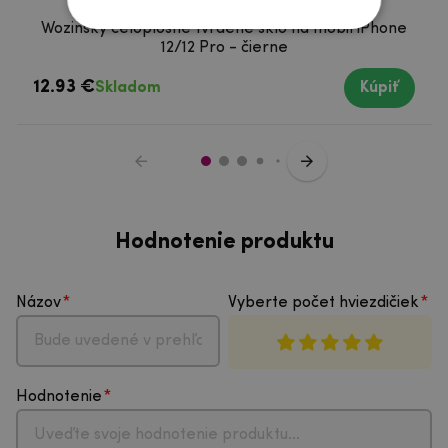
Wozinsky celoplošné tvrdené sklo na mobil iPhone
12/12 Pro - čierne
12.93 €
Skladom
Kúpiť
Hodnotenie produktu
Názov
Vyberte počet hviezdičiek
Hodnotenie