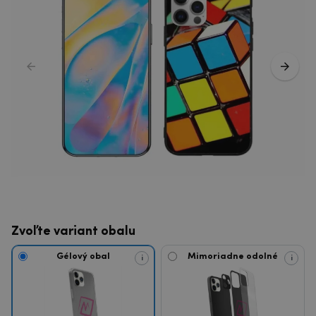
Zvoľte variant obalu
Gélový obal
Mimoriadne odolné
i
i