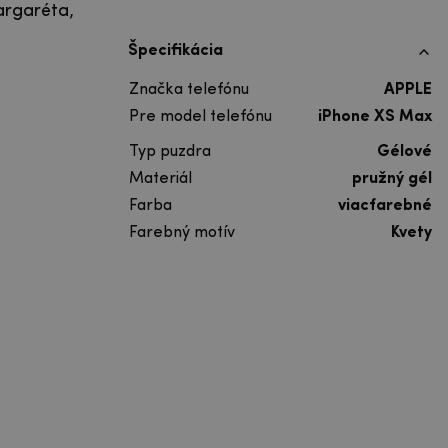
argaréta,
Špecifikácia
Značka telefónu
APPLE
Pre model telefónu
iPhone XS Max
Typ puzdra
Gélové
Materiál
pružný gél
Farba
viacfarebné
Farebný motív
Kvety