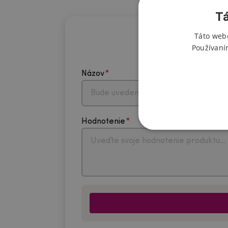
Tá
Táto webo
Používaní
Názov
Hodnotenie