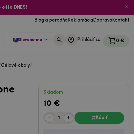
 ešte DNES!
Blog a poradňa
Reklamácia
Doprava
Kontakt
Prihlásiť sa
Slovenština
0 €
/
Gélové obaly
/
one
Skladom
10
€
Kúpiť