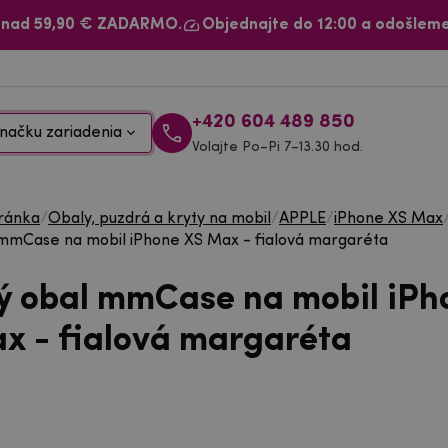
 nad 59,90 € ZADARMO.
Objednajte do 12:00 a odošleme
+420 604 489 850
načku zariadenia
Volajte Po–Pi 7–13.30 hod.
ránka
/
Obaly, puzdrá a kryty na mobil
/
APPLE
/
iPhone XS Max
mmCase na mobil iPhone XS Max - fialová margaréta
ý obal mmCase na mobil iPh
x - fialová margaréta