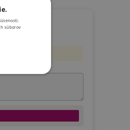
ie.
kúsenosti.
ch súborov