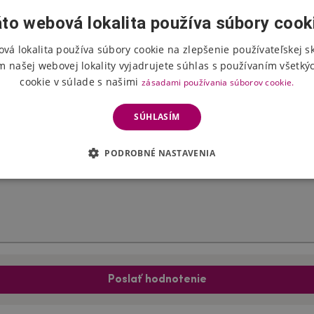
to webová lokalita používa súbory cook
vá lokalita používa súbory cookie na zlepšenie používateľskej s
Hodnotenie produktu
m našej webovej lokality vyjadrujete súhlas s používaním všetký
cookie v súlade s našimi
zásadami používania súborov cookie.
Vyberte počet hviezdičiek
SÚHLASÍM
PODROBNÉ NASTAVENIA
Poslať hodnotenie