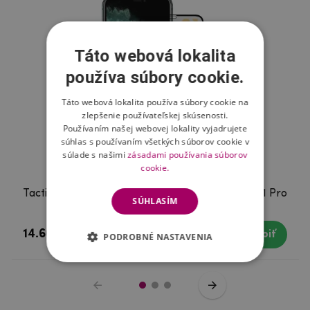
Táto webová lokalita
používa súbory cookie.
Táto webová lokalita používa súbory cookie na
zlepšenie používateľskej skúsenosti.
Používaním našej webovej lokality vyjadrujete
súhlas s používaním všetkých súborov cookie v
súlade s našimi
zásadami používania súborov
cookie.
Tactical Glass Shield 5D sklo pre Apple iPhone 11 Pro
SÚHLASÍM
Max / XS Max Black
14.66 €
Skladom do 2 dní
Kúpiť
PODROBNÉ NASTAVENIA