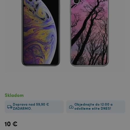
Skladom
Doprava nad 59,90 €
Objednajte do 12:00 a
ZADARMO.
odošleme ešte DNES!
10
€