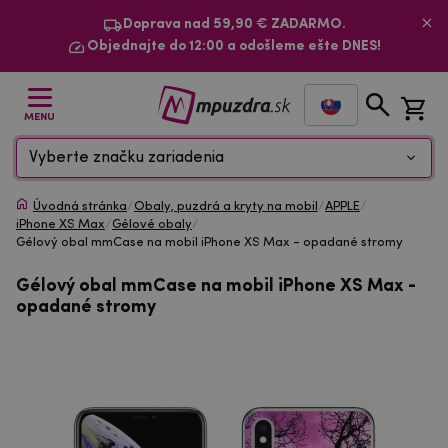
Doprava nad 59,90 € ZADARMO.
Objednajte do 12:00 a odošleme ešte DNES!
MENU
Vyberte značku zariadenia
Úvodná stránka
/
Obaly, puzdrá a kryty na mobil
/
APPLE
/
iPhone XS Max
/
Gélové obaly
/
Gélový obal mmCase na mobil iPhone XS Max - opadané stromy
Gélový obal mmCase na mobil iPhone XS Max -
opadané stromy