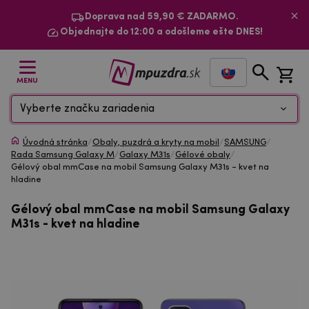
Doprava nad 59,90 € ZADARMO.
Objednajte do 12:00 a odošleme ešte DNES!
MENU
Vyberte značku zariadenia
Úvodná stránka
/
Obaly, puzdrá a kryty na mobil
/
SAMSUNG
/
Rada Samsung Galaxy M
/
Galaxy M31s
/
Gélové obaly
/
Gélový obal mmCase na mobil Samsung Galaxy M31s - kvet na
hladine
Gélový obal mmCase na mobil Samsung Galaxy
M31s - kvet na hladine