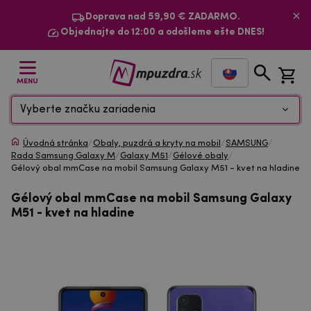
Doprava nad 59,90 € ZADARMO.
Objednajte do 12:00 a odošleme ešte DNES!
MENU
Vyberte značku zariadenia
Úvodná stránka
/
Obaly, puzdrá a kryty na mobil
/
SAMSUNG
/
Rada Samsung Galaxy M
/
Galaxy M51
/
Gélové obaly
/
Gélový obal mmCase na mobil Samsung Galaxy M51 - kvet na hladine
Gélový obal mmCase na mobil Samsung Galaxy
M51 - kvet na hladine