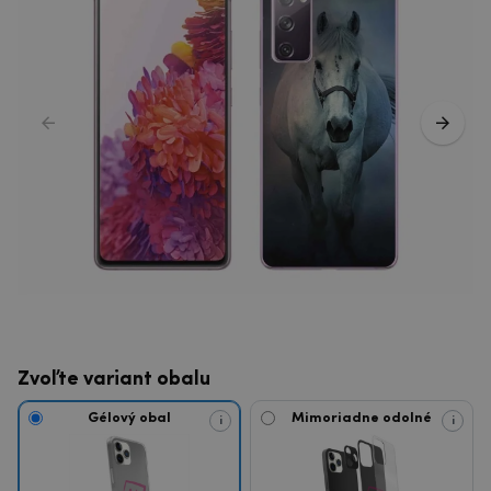
Zvoľte variant obalu
Gélový obal
Mimoriadne odolné
i
i