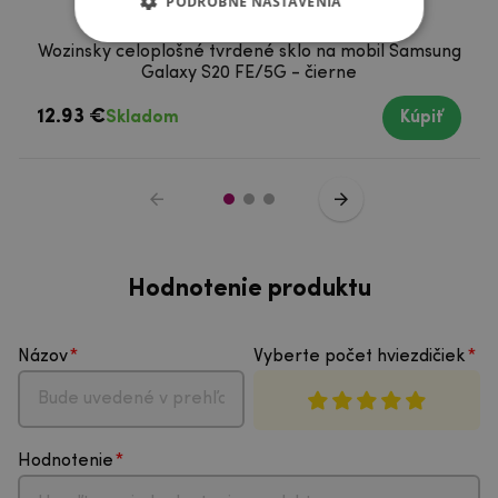
PODROBNÉ NASTAVENIA
Wozinsky celoplošné tvrdené sklo na mobil Samsung
Galaxy S20 FE/5G - čierne
12.93 €
Skladom
Kúpiť
Hodnotenie produktu
Názov
Vyberte počet hviezdičiek
Hodnotenie