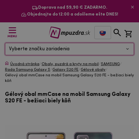
Doprava nad 59,90 € ZADARMO.
Objednajte do 12:00 a odošleme ešte DNES!
MENU
Vyberte značku zariadenia
Úvodná stránka
/
Obaly, puzdrá a kryty na mobil
/
SAMSUNG
/
Rada Samsung Galaxy S
/
Galaxy S20 FE
/
Gélové obaly
/
Gélový obal mmCase na mobil Samsung Galaxy S20 FE - bežiaci biely
kôň
Gélový obal mmCase na mobil Samsung Galaxy
S20 FE - bežiaci biely kôň