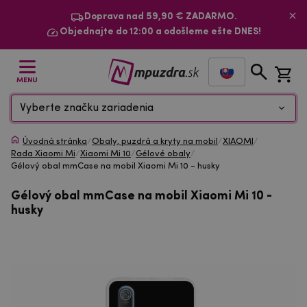
Doprava nad 59,90 € ZADARMO.
Objednajte do 12:00 a odošleme ešte DNES!
MENU
Vyberte značku zariadenia
Úvodná stránka
/
Obaly, puzdrá a kryty na mobil
/
XIAOMI
/
Rada Xiaomi Mi
/
Xiaomi Mi 10
/
Gélové obaly
/
Gélový obal mmCase na mobil Xiaomi Mi 10 - husky
Gélový obal mmCase na mobil Xiaomi Mi 10 -
husky