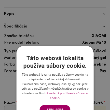
Popis
Špecifikácia
Značka telefónu
XIAOMI
Pre model telefónu
Xiaomi Mi 10
Typ puzdra
Gélové
Táto webová lokalita
Materiál
pružný gél
používa súbory cookie.
Farba
viacfarebné
Farebný motív
Psy
Táto webová lokalita používa súbory cookie na
zlepšenie používateľskej skúsenosti.
Používaním našej webovej lokality vyjadrujete
Hodnotenie produktu
súhlas s používaním všetkých súborov cookie v
súlade s našimi
zásadami používania súborov
cookie.
Názov
Vyberte počet hviezdičiek
SÚHLASÍM