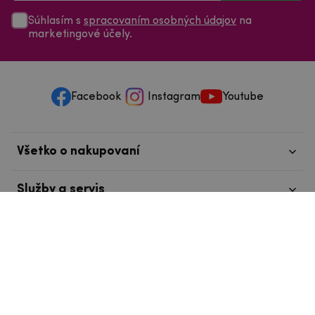
Súhlasím s
spracovaním osobných údajov
na
marketingové účely.
Facebook
Instagram
Youtube
Všetko o nakupovaní
Služby a servis
Nájdete nás v Tábore
info@mpouzdra.cz
+420 604 489 850