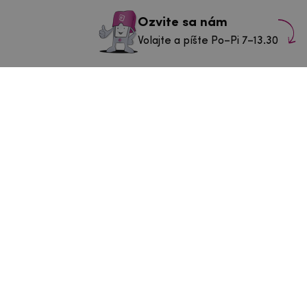
Ozvite sa nám
Volajte a píšte Po–Pi 7–13.30
info@mpouzdra.cz
+420 604 489 850
ás v Tábore
43/3
Po–Št:
9-11 a 11.30-14.30 h
a
Pia
9-11 a 11.30-13.30 h
So–Nie:
Zatvorené
Navigovať