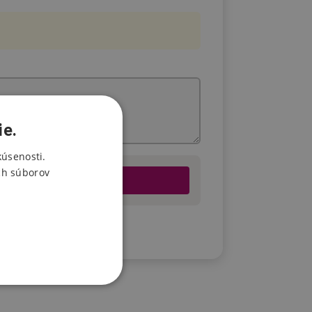
ie.
kúsenosti.
ch súborov
u.