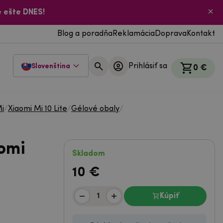
 ešte DNES!
Blog a poradňa
Reklamácia
Doprava
Kontakt
Prihlásiť sa
Slovenština
0 €
Mi
/
Xiaomi Mi 10 Lite
/
Gélové obaly
/
omi
Skladom
10
€
Kúpiť