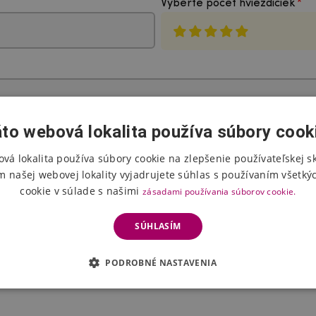
Vyberte počet hviezdičiek
to webová lokalita používa súbory cook
vá lokalita používa súbory cookie na zlepšenie používateľskej s
m našej webovej lokality vyjadrujete súhlas s používaním všetký
Poslať hodnotenie
cookie v súlade s našimi
zásadami používania súborov cookie.
SÚHLASÍM
 Hodnotenie pred zverejnením dvakrát skontroluje prevádzkovateľ e-shop
PODROBNÉ NASTAVENIA