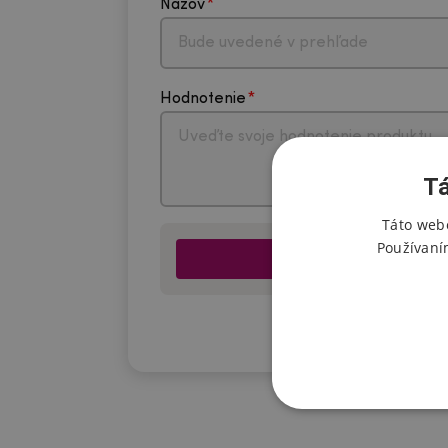
Názov
Hodnotenie
Tá
Táto webo
Používaní
*