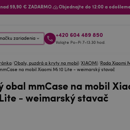
 nad 59,90 € ZADARMO.
Objednajte do 12:00 a odošleme
+420 604 489 850
načku zariadenia
Volajte Po–Pi 7–13.30 hod.
ránka
/
Obaly, puzdrá a kryty na mobil
/
XIAOMI
/
Rada Xiaomi 
mmCase na mobil Xiaomi Mi 10 Lite - weimarský stavač
ý obal mmCase na mobil Xia
 Lite - weimarský stavač