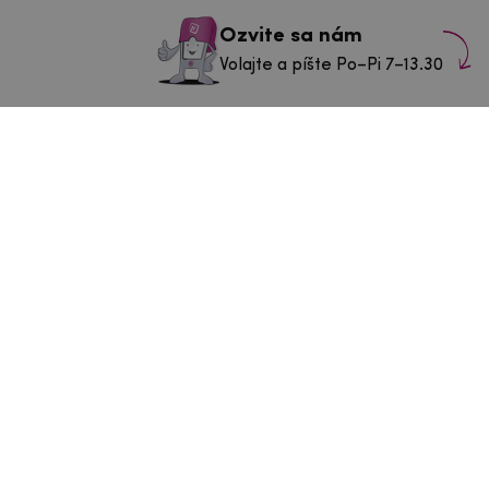
Ozvite sa nám
Volajte a píšte Po–Pi 7–13.30
info@mpouzdra.cz
+420 604 489 850
ás v Tábore
43/3
Po–Št:
9-11 a 11.30-14.30 h
a
Pia
9-11 a 11.30-13.30 h
So–Nie:
Zatvorené
Navigovať