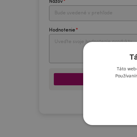
Názov
Hodnotenie
Tá
Táto webo
Používaní
*