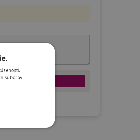
ie.
kúsenosti.
ch súborov
u.