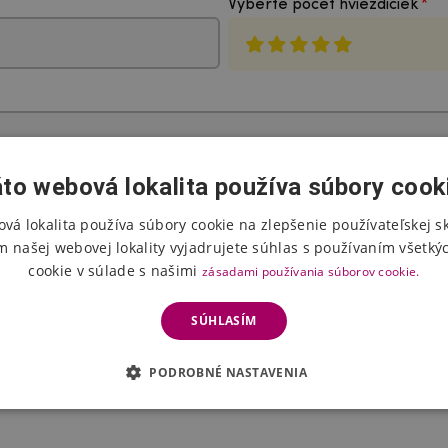
Vyberte počet hviezdičiek
to webová lokalita používa súbory cook
vá lokalita používa súbory cookie na zlepšenie používateľskej s
m našej webovej lokality vyjadrujete súhlas s používaním všetký
Poslať hodnotenie
cookie v súlade s našimi
zásadami používania súborov cookie.
SÚHLASÍM
 Hodnotenie pred zverejnením dvakrát skontroluje prevádzkovateľ e-shop
PODROBNÉ NASTAVENIA