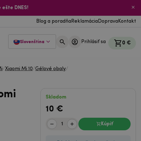
 ešte DNES!
Blog a poradňa
Reklamácia
Doprava
Kontakt
Prihlásiť sa
Slovenština
0 €
Mi
/
Xiaomi Mi 10
/
Gélové obaly
/
omi
Skladom
10
€
Kúpiť