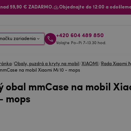
 nad 59,90 € ZADARMO.
Objednajte do 12:00 a odošleme
+420 604 489 850
načku zariadenia
Volajte Po–Pi 7–13.30 hod.
ránka
/
Obaly, puzdrá a kryty na mobil
/
XIAOMI
/
Rada Xiaomi 
mmCase na mobil Xiaomi Mi 10 - mops
ý obal mmCase na mobil Xia
 - mops