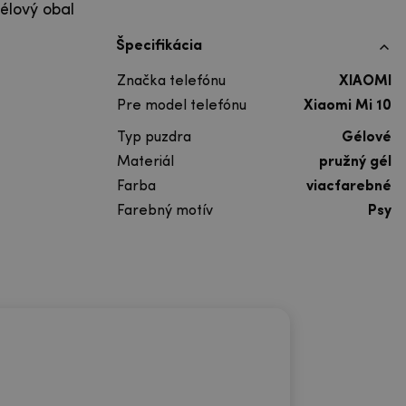
élový obal
Špecifikácia
Značka telefónu
XIAOMI
Pre model telefónu
Xiaomi Mi 10
Typ puzdra
Gélové
Materiál
pružný gél
Farba
viacfarebné
Farebný motív
Psy