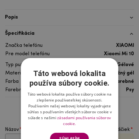
Popis
Špecifikácia
Značka telefónu
XIAOMI
Pre model telefónu
Xiaomi Mi 10
Typ puzdra
Gélové
Táto webová lokalita
Materiál
pružný gél
používa súbory cookie.
Farba
viacfarebné
Farebný motív
Psy
Táto webová lokalita používa súbory cookie na
zlepšenie používateľskej skúsenosti.
Používaním našej webovej lokality vyjadrujete
Hodnotenie produktu
súhlas s používaním všetkých súborov cookie v
súlade s našimi
zásadami používania súborov
cookie.
Názov
Vyberte počet hviezdičiek
SÚHLASÍM