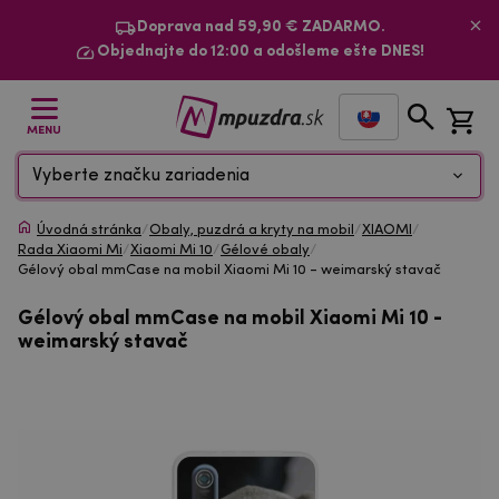
Doprava nad 59,90 € ZADARMO.
Objednajte do 12:00 a odošleme ešte DNES!
MENU
Vyberte značku zariadenia
Úvodná stránka
/
Obaly, puzdrá a kryty na mobil
/
XIAOMI
/
Rada Xiaomi Mi
/
Xiaomi Mi 10
/
Gélové obaly
/
Gélový obal mmCase na mobil Xiaomi Mi 10 - weimarský stavač
Gélový obal mmCase na mobil Xiaomi Mi 10 -
weimarský stavač