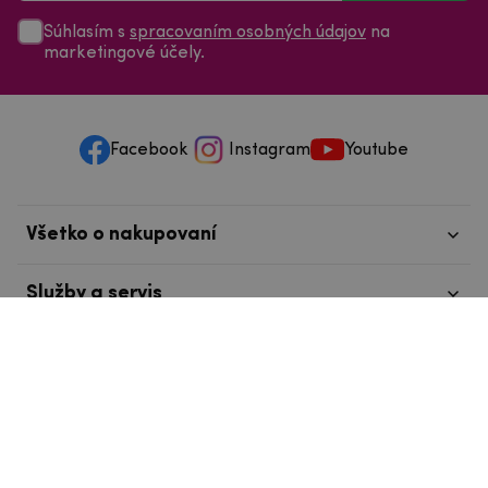
Súhlasím s
spracovaním osobných údajov
na
marketingové účely.
Facebook
Instagram
Youtube
Všetko o nakupovaní
Služby a servis
Nájdete nás v Tábore
info@mpouzdra.cz
+420 604 489 850