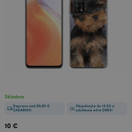
Skladom
Doprava nad 59,90 €
Objednajte do 12:00 a
ZADARMO.
odošleme ešte DNES!
10
€