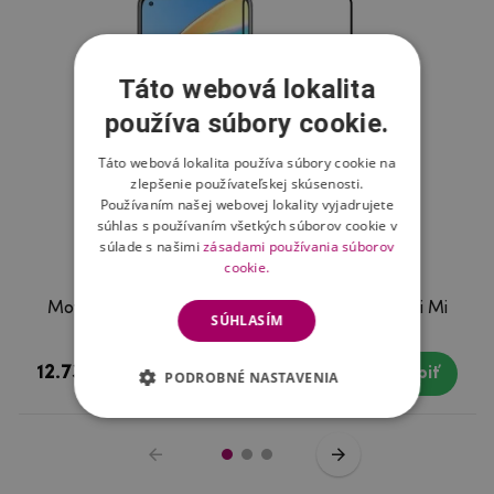
Táto webová lokalita
používa súbory cookie.
Táto webová lokalita používa súbory cookie na
zlepšenie používateľskej skúsenosti.
Používaním našej webovej lokality vyjadrujete
súhlas s používaním všetkých súborov cookie v
súlade s našimi
zásadami používania súborov
cookie.
Mofi celoplošné tvrdené sklo pre mobil Xiaomi Mi
SÚHLASÍM
10T 5G / Mi 10T Pro 5G
12.73 €
Skladom
Kúpiť
PODROBNÉ NASTAVENIA