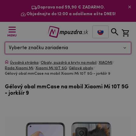
Doprava nad 59,90 € ZADARMO.
Objednajte do 12:00 a odošleme ešte DNES!
MENU
Vyberte značku zariadenia
Úvodná stránka
/
Obaly, puzdrá a kryty na mobil
/
XIAOMI
/
Rada Xiaomi Mi
/
Xiaomi Mi 10T 5G
/
Gélové obaly
/
Gélový obal mmCase na mobil Xiaomi Mi 10T 5G - jorkšír 9
Gélový obal mmCase na mobil Xiaomi Mi 10T 5G
- jorkšír 9